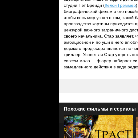
студии Пэт Брейди (
Келси Грэммер
биографический фильм о его покойн
чтобы весь мир узнал о том, какой
производство картины приходится п
цензурой важного заграничного ди
своего начальника, Стар заявляет, 
амбициозной и по уши в него влюбл
дерзкого продюсера является не че
триллер. Успеет ли Стар утереть н
совсем мало — фюрер набирает силу
замедленного действия в виде редко
Похожие фильмы и сериалы