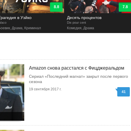
8.8
7.8
Трагедия в Уэйко
Десять процентов
Waco
Dix pour cent
Боевик, Драма, Криминал
Комедия, Драма
Amazon снова расстался с Фицджеральдом
Сериал «Последний магнат» закрыт после первого
сезона
19 сентября 2017 г.
41