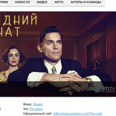
ЕРИЯМ
НОВОСТИ
ВИДЕО
ФОТО
АКТЕРЫ И КОМАНДА
Жанр:
Драма
)
Тип:
По книге
Официальный сайт:
https://www.amazon.com/The-Last-