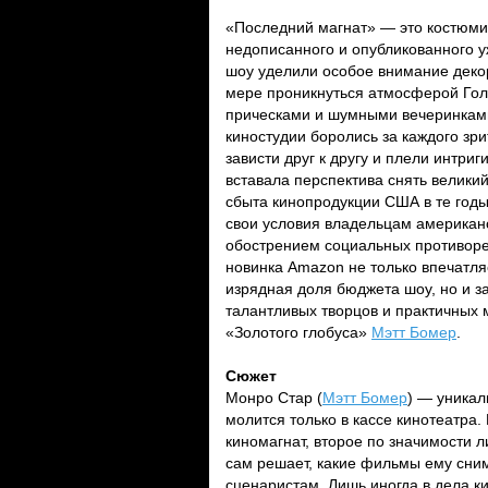
«Последний магнат» — это костюми
недописанного и опубликованного 
шоу уделили особое внимание декор
мере проникнуться атмосферой Гол
прическами и шумными вечеринками
киностудии боролись за каждого зри
зависти друг к другу и плели интри
вставала перспектива снять велики
сбыта кинопродукции США в те годы
свои условия владельцам американс
обострением социальных противоре
новинка Amazon не только впечатл
изрядная доля бюджета шоу, но и з
талантливых творцов и практичных 
«Золотого глобуса»
Мэтт Бомер
.
Сюжет
Монро Стар (
Мэтт Бомер
) — уникал
молится только в кассе кинотеатра
киномагнат, второе по значимости л
сам решает, какие фильмы ему сним
сценаристам. Лишь иногда в дела к