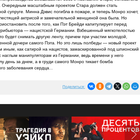
). Очередным масштабным проектом Стара должен стать
ой супруге. Минна Дэвис погибла в пожаре, и теперь Монро хочет,
 блестящей актрисой и замечательной женщиной она была. Но
риостановить после того, как Пэт Брейди капитулирует перед
стрибьютора — нацистской Германии. Взбешенный мягкотелостью
что будет снимать другую ленту, причем при участии молодой,
енной дочери самого Пэта. Но это лишь полбеды — новый проект
м иным, как сатирой на нацистов, замаскированной под шпионский
ос наглым манипуляторам из Германии, ведь времени у него
 день за днем, а в груди самого Монро тикает бомба
го заболевания сердца...
Поделиться: