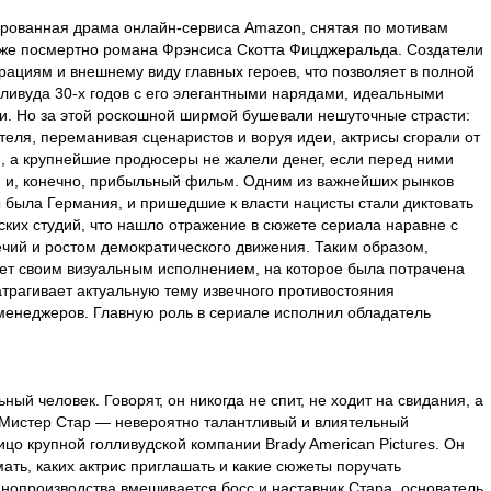
рованная драма онлайн-сервиса Amazon, снятая по мотивам
уже посмертно романа Фрэнсиса Скотта Фицджеральда. Создатели
ациям и внешнему виду главных героев, что позволяет в полной
ливуда 30-х годов с его элегантными нарядами, идеальными
. Но за этой роскошной ширмой бушевали нешуточные страсти:
теля, переманивая сценаристов и воруя идеи, актрисы сгорали от
ги, а крупнейшие продюсеры не жалели денег, если перед ними
й и, конечно, прибыльный фильм. Одним из важнейших рынков
 была Германия, и пришедшие к власти нацисты стали диктовать
ких студий, что нашло отражение в сюжете сериала наравне с
чий и ростом демократического движения. Таким образом,
яет своим визуальным исполнением, на которое была потрачена
атрагивает актуальную тему извечного противостояния
менеджеров. Главную роль в сериале исполнил обладатель
ьный человек. Говорят, он никогда не спит, не ходит на свидания, а
. Мистер Стар — невероятно талантливый и влиятельный
ицо крупной голливудской компании Brady American Pictures. Он
ать, каких актрис приглашать и какие сюжеты поручать
инопроизводства вмешивается босс и наставник Стара, основатель