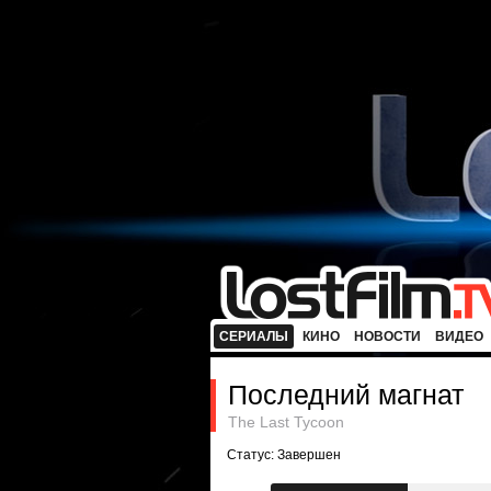
СЕРИАЛЫ
КИНО
НОВОСТИ
ВИДЕО
Последний магнат
The Last Tycoon
Статус: Завершен