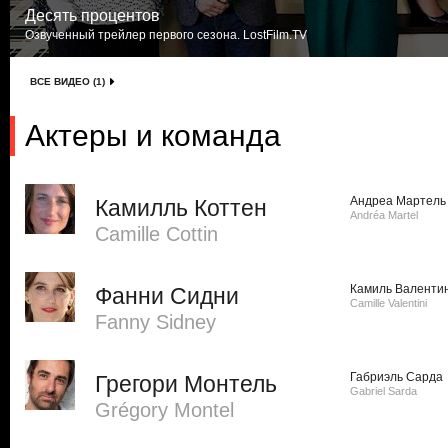
Десять процентов
Озвученный трейлер первого сезона. LostFilm.TV
ВСЕ ВИДЕО (1)
Актеры и команда
Андреа Мартель
Камилль Коттен
Andréa Martel
Camille Cottin
Камиль Валенти
Фанни Сидни
Camille Valentini
Fanny Sidney
Габриэль Сарда
Грегори Монтель
Gabriel Sarda
Grégory Montel