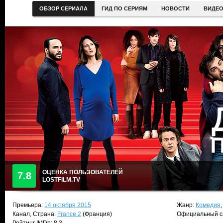
ОБЗОР СЕРИАЛА
ГИД ПО СЕРИЯМ
НОВОСТИ
ВИДЕ
ОЦЕНКА ПОЛЬЗОВАТЕЛЕЙ
7.8
LOSTFILM.TV
Премьера:
14 октября 2015
Жанр:
Комедия
Канал, Страна:
France 2
(Франция)
Официальный с