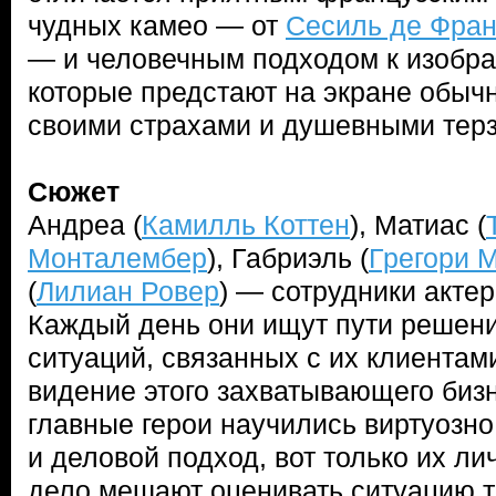
чудных камео — от
Сесиль де Фра
— и человечным подходом к изобра
которые предстают на экране обы
своими страхами и душевными тер
Сюжет
Андреа (
Камилль Коттен
), Матиас (
Монталембер
), Габриэль (
Грегори 
(
Лилиан Ровер
) — сотрудники актер
Каждый день они ищут пути решен
ситуаций, связанных с их клиентами
видение этого захватывающего бизн
главные герои научились виртуозно
и деловой подход, вот только их л
дело мешают оценивать ситуацию т