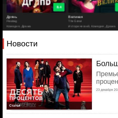
8.4
Дрянь
Великая
Fleabag
The Great
Комедия, Драма
Исторический, Комедия, Драма
Новости
Больш
Премье
процен
23 декабря 202
Статья