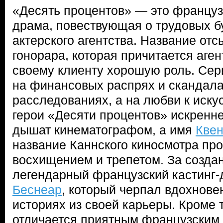
«Десять процентов» — это францу
драма, повествующая о трудовых б
актерского агентства. Название отс
гонорара, которая причитается аге
своему клиенту хорошую роль. Сер
на финансовых распрях и скандала
расследованиях, а на любви к иску
герои «Десяти процентов» искренне
дышат кинематографом, а имя
Квен
название Каннского киносмотра про
восхищением и трепетом. За созда
легендарный французский кастинг
Беснеар
, который черпал вдохнове
историях из своей карьеры. Кроме 
отличается приятным французским