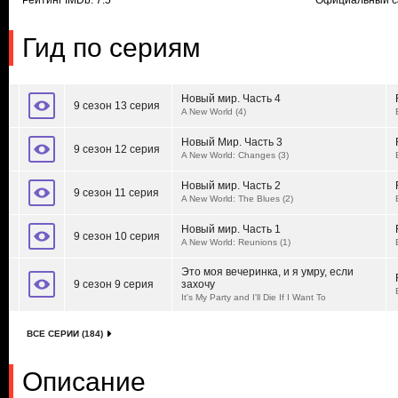
Рейтинг IMDb: 7.5
Официальный с
Гид по сериям
Новый мир. Часть 4
9 сезон 13 серия
A New World (4)
Новый Мир. Часть 3
9 сезон 12 серия
A New World: Changes (3)
Новый мир. Часть 2
9 сезон 11 серия
A New World: The Blues (2)
Новый мир. Часть 1
9 сезон 10 серия
A New World: Reunions (1)
Это моя вечеринка, и я умру, если
9 сезон 9 серия
захочу
It's My Party and I'll Die If I Want To
ВСЕ СЕРИИ (184)
Описание