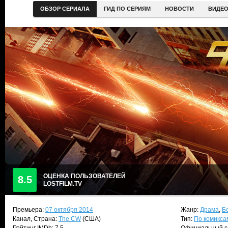
ОБЗОР СЕРИАЛА
ГИД ПО СЕРИЯМ
НОВОСТИ
ВИДЕ
ОЦЕНКА ПОЛЬЗОВАТЕЛЕЙ
8.5
LOSTFILM.TV
Премьера:
07 октября 2014
Жанр:
Драма
,
Б
Канал, Страна:
The CW
(США)
Тип:
По комикса