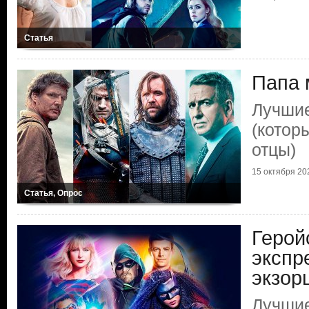
Статья
Папа 
Лучшие
(котор
отцы)
15 октября 202
Статья, Опрос
Герой
экспр
экзор
Лучши