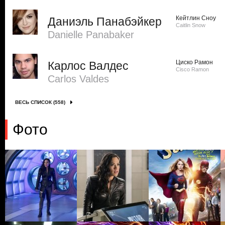
Кейтлин Сноу
Даниэль Панабэйкер
Caitlin Snow
Danielle Panabaker
Циско Рамон
Карлос Валдес
Cisco Ramon
Carlos Valdes
ВЕСЬ СПИСОК (558)
Фото