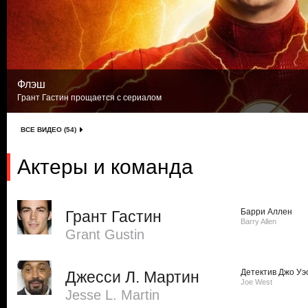
Флэш
Грант Гастин прощается с сериалом
ВСЕ ВИДЕО (54)
Актеры и команда
Барри Аллен
Грант Гастин
Barry Allen
Grant Gustin
Детектив Джо Уэ
Джесси Л. Мартин
Joe West
Jesse L. Martin