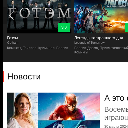
9.3
Готэм
Легенды завтрашнего дня
Gotham
Legends of Tomorrow
Комиксы, Триллер, Криминал, Боевик
Боевик, Драма, Приключенческий
Комиксы
Новости
А это
Восемь
играющ
30 марта 2024 