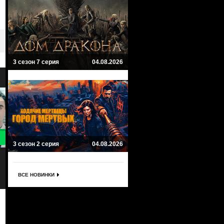
3 сезон 7 серия
04.08.2026
9.4
8
3 сезон 2 серия
04.08.2026
Лучше звоните Солу
Это мы
Better Call Saul
This Is Us
Драма, Комедия, Криминал
Мелодрама, Драма, Семейный,
ВСЕ НОВИНКИ
Комедия