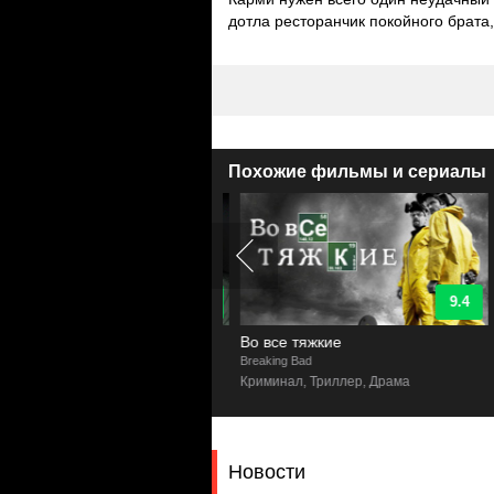
дотла ресторанчик покойного брата,
Похожие фильмы и сериалы
8.8
9.4
пьютерщики
Во все тяжкие
T Crowd
Breaking Bad
C
едия
Криминал, Триллер, Драма
Новости