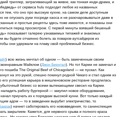
дкий триллер, затрагивающий за живое, как тонкая инди-драма, и
едведь» от сервиса hulu подходит любое из названных
я тем, что оно про высокую кухню, на самом деле доступным
но не опускать руки посреди хаоса и не разочаровываться даже в
канные и простые рецепты здесь тоже имеются, и показаны они
репиться перед просмотром. С первой минуты взявший бешеный
едь» показывает галерею узнаваемых типажей и знакомых
рии вы будете отчаянно болеть за поваров-аутсайдеров из
 чтобы они удержали на плаву свой проблемный бизнес.
айт
) всю жизнь мечтал об одном — быть замеченным своим
 своенравным Майклом (
Джон Бернтал
). Но тот Карми не замечал и
о пошиба The Original Beef of Chicagoland — не пускал. Как
нул на это рукой, спешно покинул родной Чикаго и стал одним из
 его успешная карьера в мишленовском ресторане продлилась
а убыточный бизнес со всеми вытекающими свесил на Карми.
 наладить работу бургерной — закупил новое оборудование,
начал приучать их к порядкам высокой кухни. Вот только каждый
ущим адом — то в заведении вырубит электричество, то
Бакрак
) начнет саботировать его нововведения, то санинспекция
ать закрытием. Кажется, для нервного срыва и полного краха
день. Но каждое утро Берзатто находит новый повод не спалить