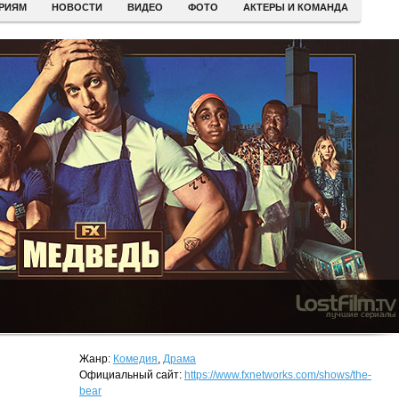
ЕРИЯМ
НОВОСТИ
ВИДЕО
ФОТО
АКТЕРЫ И КОМАНДА
Жанр:
Комедия
,
Драма
Официальный сайт:
https://www.fxnetworks.com/shows/the-
bear