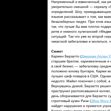
Напряженный и взвинченный, как ре
уморительно смешной — сериалу «М
определений. Шоу, прикидывающеес
языком рассказывает о том, как важ
безалаберных людях. При этом изыс
так, что лучше бы вам плотно подк
ритм и немного хулиганский «Медв
ситуаций. Так что уже ко второй се
чикагской забегаловки и молиться,
Сюжет
Кармен Берзатто (
Джереми Аллен У
старшим братом, харизматичным и
в свой бизнес — забегаловку среднег
положено юному бунтарю, Карми мах
лучших шеф-поваров в США. Однако
недолго: Майкл покончил с собой, 
Вернувшись домой, Берзатто решил
приструнил распоясавшихся коллег, 
день оборачивается для Берзатто с
строптивый кузен Ричи (
Эбон Мосс-
найдет нарушения и примется угрож
Карми нужен всего один неудачный 