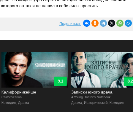
 которого он так и не нашел в себе силы простить…
Поделиться:
9.1
8.2
Калифорникейшн
Записки юного врача
alifornication
A Young Doctor's Notebook
Комедия, Драма
Драма, Исторический, Комедия