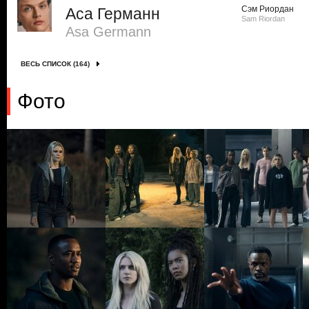
Сэм Риордан
Аса Германн
Sam Riordan
Asa Germann
ВЕСЬ СПИСОК (164)
Фото