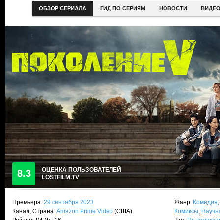
ОБЗОР СЕРИАЛА
ГИД ПО СЕРИЯМ
НОВОСТИ
ВИДЕ
ОЦЕНКА ПОЛЬЗОВАТЕЛЕЙ
8.3
LOSTFILM.TV
Премьера:
29 сентября 2023
Жанр:
Комедия
Канал, Страна:
Amazon Prime Video
(США)
Комиксы
,
Научн