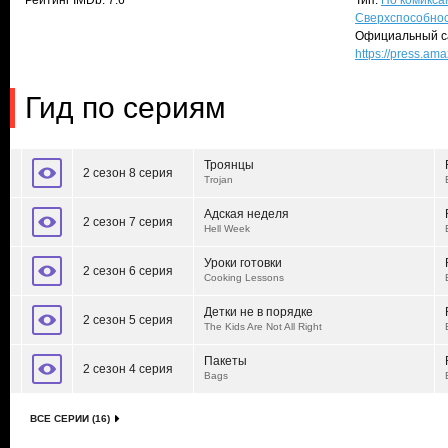
Рейтинг IMDb: 7.6
Тип:
По комиксам
Сверхспособно
Официальный с
https://press.am
Гид по сериям
Троянцы
2 сезон 8 серия
Trojan
Адская неделя
2 сезон 7 серия
Hell Week
Уроки готовки
2 сезон 6 серия
Cooking Lessons
Детки не в порядке
2 сезон 5 серия
The Kids Are Not All Right
Пакеты
2 сезон 4 серия
Bags
ВСЕ СЕРИИ (16)