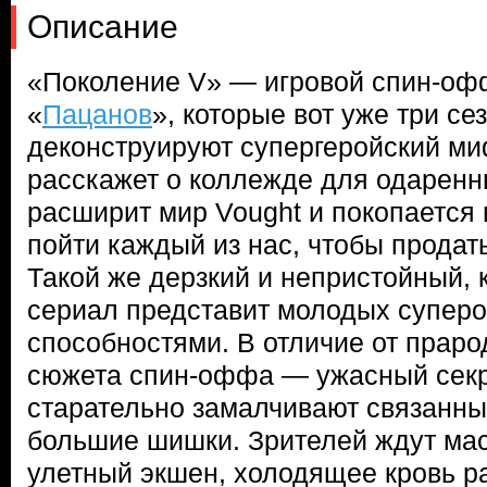
Описание
«Поколение V» — игровой спин-оф
«
Пацанов
», которые вот уже три с
деконструируют супергеройский ми
расскажет о коллежде для одаренн
расширит мир Vought и покопается в
пойти каждый из нас, чтобы продат
Такой же дерзкий и непристойный, 
сериал представит молодых супер
способностями. В отличие от праро
сюжета спин-оффа — ужасный секр
старательно замалчивают связанны
большие шишки. Зрителей ждут мас
улетный экшен, холодящее кровь р