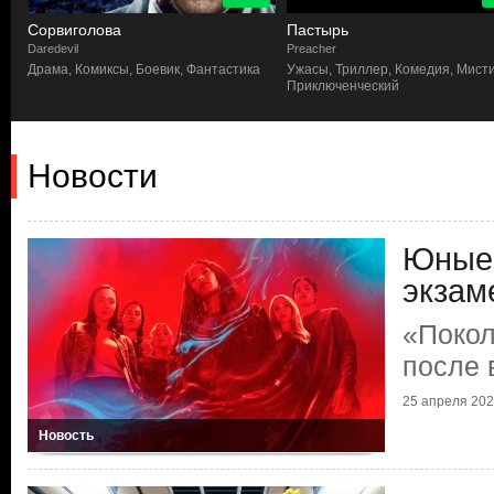
Сорвиголова
Пастырь
Daredevil
Preacher
сы
Драма, Комиксы, Боевик, Фантастика
Ужасы, Триллер, Комедия, Мисти
Приключенческий
Новости
Юные 
экзам
«Покол
после 
25 апреля 2026
Новость