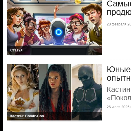
Самые
продю
28 февраля 20
Статья
Юные 
опытн
Кастин
«Покол
26 июля 2025 г
Кастинг, Comic-Con