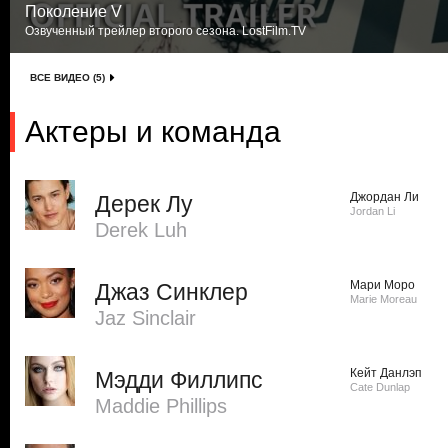
Поколение V
Озвученный трейлер второго сезона. LostFilm.TV
ВСЕ ВИДЕО (5)
Актеры и команда
Джордан Ли
Дерек Лу
Jordan Li
Derek Luh
Мари Моро
Джаз Синклер
Marie Moreau
Jaz Sinclair
Кейт Данлэп
Мэдди Филлипс
Cate Dunlap
Maddie Phillips