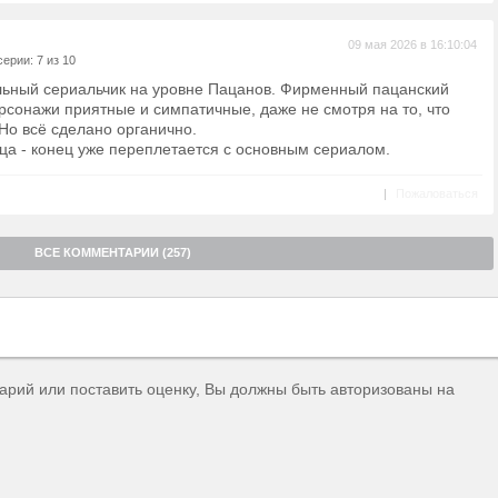
09 мая 2026 в 16:10:04
ерии: 7 из 10
льный сериальчик на уровне Пацанов. Фирменный пацанский
рсонажи приятные и симпатичные, даже не смотря на то, что
 Но всё сделано органично.
ца - конец уже переплетается с основным сериалом.
|
Пожаловаться
ВСЕ КОММЕНТАРИИ (257)
тарий или поставить оценку, Вы должны быть авторизованы на