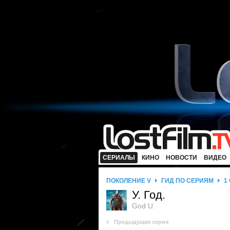
СЕРИАЛЫ
КИНО
НОВОСТИ
ВИДЕО
ПОКОЛЕНИЕ V
ГИД ПО СЕРИЯМ
1
У. Год.
God U.
Предыдущая серия