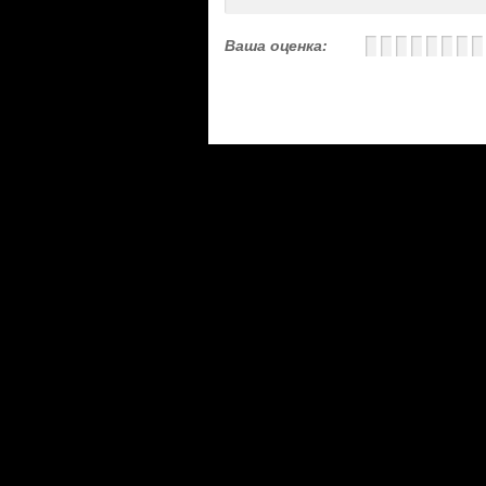
Ваша оценка:
Сериалы
|
Новости
|
Новинки
|
Видео
|
Расписани
О проекте
|
Правила
|
FAQ
|
Размещение реклам