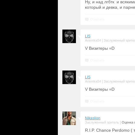
Ну, и над лгбтк и всяки
который и девка, и парн
Ответить
LIS
|
Artemka54
Заслуженный зрите
V Визитеры =D
Ответить
LIS
|
Artemka54
Заслуженный зрите
V Визитеры =D
Ответить
Nikaslion
|
Заслуженный зритель
Оценка с
R.I.P. Chance Perdomo ( 