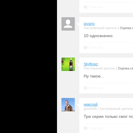
Ответить
jayarjo
|
Заслуженный зритель
Оценка с
10 однозначно.
Ответить
Skyflowz
|
Постоянный зритель
Оценка се
Ну такое...
Ответить
николай
|
grishin85
Заслуженный зритель
Три серии только смог п
Ответить