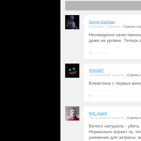
Sergio Kashtan
|
|
DJVasilich
Зритель
Оценка сер
Неожиданно качественны
даже на уровне. Теперь 
Ответить
Shilo987
|
Заслуженный зритель
Оценка с
Блевотина с первых мину
Ответить
first_guard
|
Заслуженный зритель
Оценка с
Белого натурала - убить
Нормально играет та, что
унижение для актрисы, в