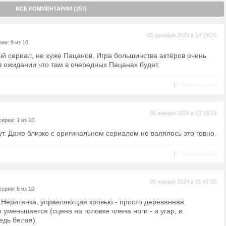
ВСЕ КОММЕНТАРИИ (257)
05 декабря 2023 в 14:18:20
ии: 9 из 10
й сериал, не хуже Пацанов. Игра большинства актёров очень
в ожидании что там в очередных Пацанах будет.
|
Пожаловаться
05 января 2024 в 13:18:18
ерии: 1 из 10
т. Даже близко с оригинальном сериалом не валялось это говно.
|
Пожаловаться
09 января 2024 в 21:47:30
ерии: 6 из 10
. Неритянка, управляющая кровью - просто деревянная.
 уменьшается (сцена на головке члена ноги - и угар, и
едь белая).