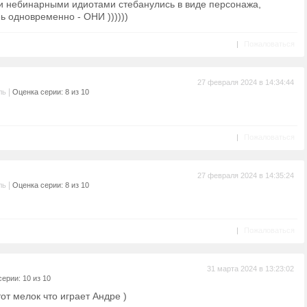
ми небинарными идиотами стебанулись в виде персонажа,
еь одновременно - ОНИ ))))))
|
Пожаловаться
27 февраля 2024 в 14:34:44
|
ль
Оценка серии: 8 из 10
|
Пожаловаться
27 февраля 2024 в 14:35:24
|
ль
Оценка серии: 8 из 10
|
Пожаловаться
31 марта 2024 в 13:23:02
ерии: 10 из 10
тот мелок что играет Андре )