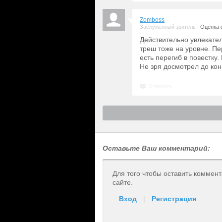
Zomboss
|
Заслуженный зритель
Оценка с
Действительно увлекате
треш тоже на уровне. Пе
есть перегиб в повестку.
Не зря досмотрел до кон
Ответить
Оставьте Ваш комментарий:
Для того чтобы оставить коммен
сайте.
Вход
|
Регистрация