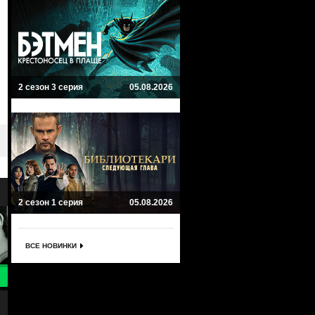
2 сезон 3 серия
05.08.2026
2 сезон 1 серия
05.08.2026
ВСЕ НОВИНКИ
8.7
8
Утопия
Третий глаз
Utopia
Shut Eye