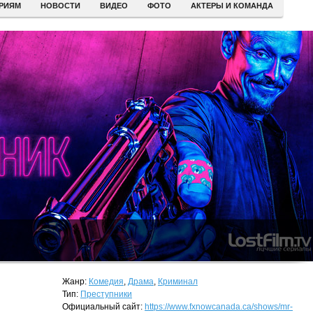
ЕРИЯМ
НОВОСТИ
ВИДЕО
ФОТО
АКТЕРЫ И КОМАНДА
Жанр:
Комедия
,
Драма
,
Криминал
Тип:
Преступники
Официальный сайт:
https://www.fxnowcanada.ca/shows/mr-