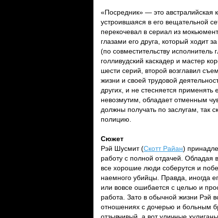
«Посредник» — это австралийская 
устроившаяся в его вещательной се
перекочевал в сериал из мокьюмент
глазами его друга, который ходит з
(по совместительству исполнитель 
голливудский каскадер и мастер к
шести серий, второй возглавил съе
жизни и своей трудовой деятельност
других, и не стесняется применять 
невозмутим, обладает отменным чу
должны получать по заслугам, так с
полицию.
Сюжет
Рэй Шусмит (
Скотт Райан
) принадл
работу с полной отдачей. Обладая 
все хорошие люди соберутся и побе
наемного убийцы. Правда, иногда ег
или вовсе ошибается с целью и прос
работа. Зато в обычной жизни Рэй в
отношениях с дочерью и больным б
отзывчивый, а вот уличные хулиган