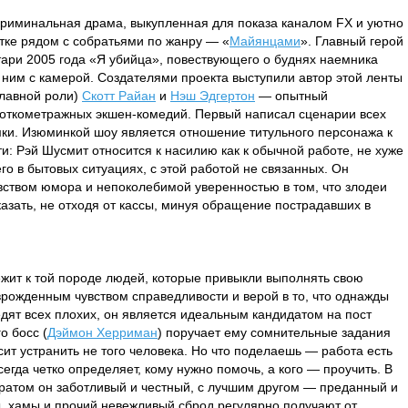
криминальная драма, выкупленная для показа каналом FX и уютно
тке рядом с собратьями по жанру — «
Майянцами
». Главный герой
ари 2005 года «Я убийца», повествующего о буднях наемника
а ним с камерой. Создателями проекта выступили автор этой ленты
главной роли)
Скотт Райан
и
Нэш Эдгертон
— опытный
ороткометражных экшен-комедий. Первый написал сценарии всех
мки. Изюминкой шоу является отношение титульного персонажа к
и: Рэй Шусмит относится к насилию как к обычной работе, не хуже
его в бытовых ситуациях, с этой работой не связанных. Он
вством юмора и непоколебимой уверенностью в том, что злодеи
казать, не отходя от кассы, минуя обращение пострадавших в
ежит к той породе людей, которые привыкли выполнять свою
врожденным чувством справедливости и верой в то, что однажды
дят всех плохих, он является идеальным кандидатом на пост
о босс (
Дэймон Херриман
) поручает ему сомнительные задания
ит устранить не того человека. Но что поделаешь — работа есть
сегда четко определяет, кому нужно помочь, а кого — проучить. В
ратом он заботливый и честный, с лучшим другом — преданный и
ы, хамы и прочий невежливый сброд регулярно получают от