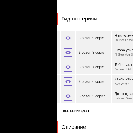
Гид по сериям
Я не ухожу
3 сезон 9 серия
I'm Not Leav
Скоро уви
3 сезон 8 серия
I'll See You 
Тебе нужн
3 сезон 7 серия
I'm Your Girl
Какой Рэй
3 сезон 6 серия
Ray Who?
До того, к
3 сезон 5 серия
Before I Wen
ВСЕ СЕРИИ (26)
Описание