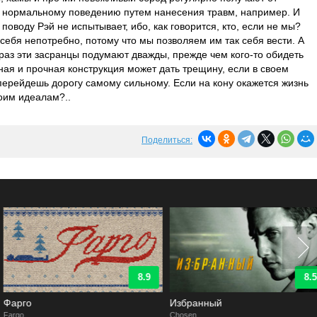
 нормальному поведению путем нанесения травм, например. И
поводу Рэй не испытывает, ибо, как говорится, кто, если не мы?
себя непотребно, потому что мы позволяем им так себя вести. А
 раз эти засранцы подумают дважды, прежде чем кого-то обидеть
ная и прочная конструкция может дать трещину, если в своем
ерейдешь дорогу самому сильному. Если на кону окажется жизнь
воим идеалам?..
Поделиться:
8.9
8.5
Фарго
Избранный
argo
Chosen