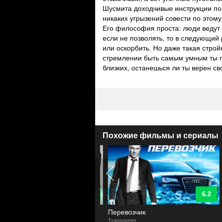
Шусмита доходчивые инструкции по
никаких угрызений совести по этому 
Его философия проста: люди ведут 
если не позволять, то в следующий
или оскорбить. Но даже такая строй
стремлении быть самым умным ты п
близких, останешься ли ты верен с
Похожие фильмы и сериалы
9.3
6.2
стер
Перевозчик
r
Transporter
F