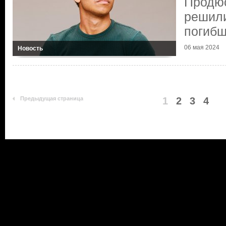
Продю
решили
погибш
06 мая 2024
Новость
Предыдущая страница
1
2
3
4