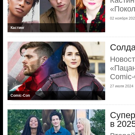
Кастин
«Покол
02 ноября 20
Кастинг
Солда
Новост
«Пацан
Comic
27 июля 2024
Comic-Con
Супер
в 2025