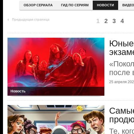
ОБЗОР СЕРИАЛА
ГИД ПО СЕРИЯМ
НОВОСТИ
ВИДЕ
Предыдущая страница
1
2
3
4
Юные 
экзам
«Покол
после 
25 апреля 20
Новость
Самые
продю
Те, ко