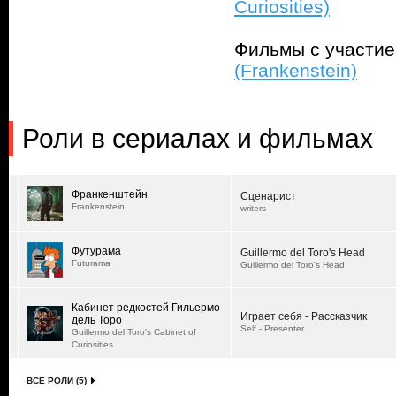
Curiosities)
Фильмы с участи
(Frankenstein)
Роли в сериалах и фильмах
Франкенштейн
Сценарист
Frankenstein
writers
Футурама
Guillermo del Toro's Head
Futurama
Guillermo del Toro's Head
Кабинет редкостей Гильермо
Играет себя - Рассказчик
дель Торо
Self - Presenter
Guillermo del Toro's Cabinet of
Curiosities
ВСЕ РОЛИ (5)