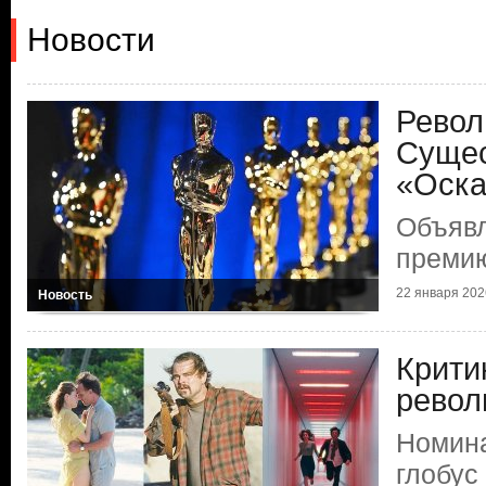
Новости
Револ
Сущес
«Оск
Объяв
преми
22 января 2026
Новость
Крити
рево
Номина
глобус