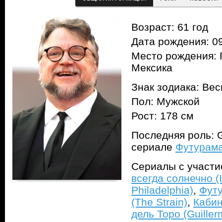
Возраст: 61 год
Дата рождения: 09
Место рождения: 
Мексика
Знак зодиака: Ве
Пол: Мужской
Рост: 178 см
Последняя роль: Gu
сериале
Футурама
Сериалы с участ
всегда солнечно (I
Philadelphia)
,
Футу
(The Strain)
,
Кабин
дель Торо (Guiller