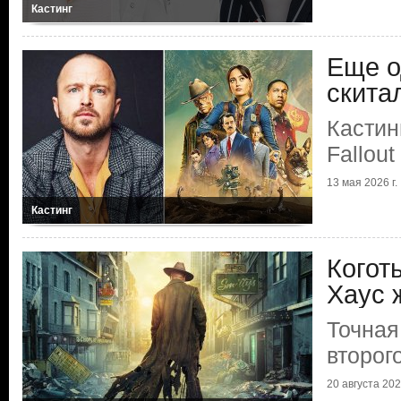
Кастинг
Еще о
скита
Кастин
Fallout
13 мая 2026 г.
Кастинг
Когот
Хаус 
Точная
второго
20 августа 2025