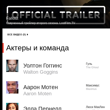
Fallout
Озвученный трейлер второго сезона. LostFilm.TV
ВСЕ ВИДЕО (5)
Актеры и команда
Гуль
Уолтон Гоггинс
The Ghoul
Walton Goggins
Максимус
Аарон Мотен
Maximus
Aaron Moten
Люси МакЛин
Элла Пернелл