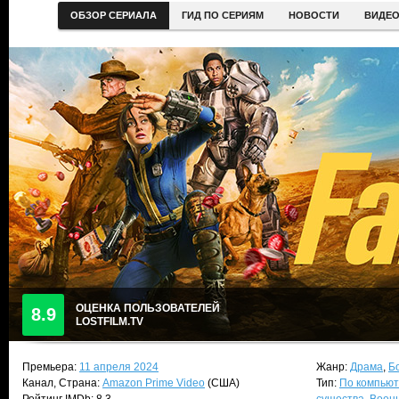
ОБЗОР СЕРИАЛА
ГИД ПО СЕРИЯМ
НОВОСТИ
ВИДЕ
ОЦЕНКА ПОЛЬЗОВАТЕЛЕЙ
8.9
LOSTFILM.TV
Премьера:
11 апреля 2024
Жанр:
Драма
,
Б
Канал, Страна:
Amazon Prime Video
(США)
Тип:
По компьют