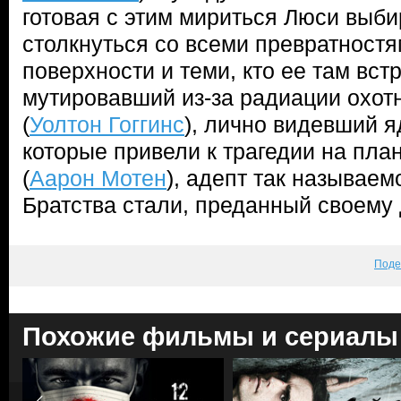
готовая с этим мириться Люси выби
столкнуться со всеми превратност
поверхности и теми, кто ее там вст
мутировавший из-за радиации охотн
(
Уолтон Гоггинс
), лично видевший 
которые привели к трагедии на пла
(
Аарон Мотен
), адепт так называем
Братства стали, преданный своему д
Поде
Похожие фильмы и сериалы