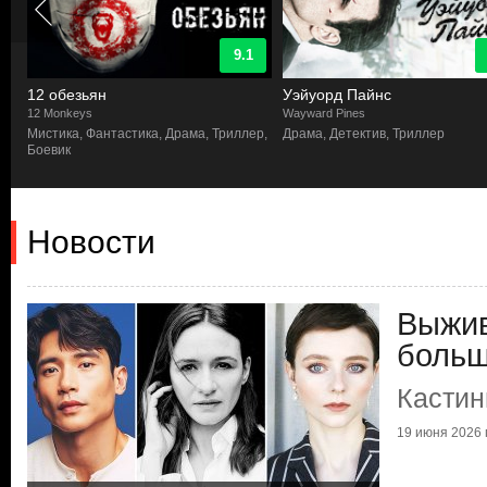
8.2
Уэйуорд Пайнс
Бойтесь ходячих мертвецов
Wayward Pines
Fear the Walking Dead
р,
Драма, Детектив, Триллер
Ужасы, Триллер, Фантастика, Д
Новости
Выжив
боль
Кастин
19 июня 2026 г