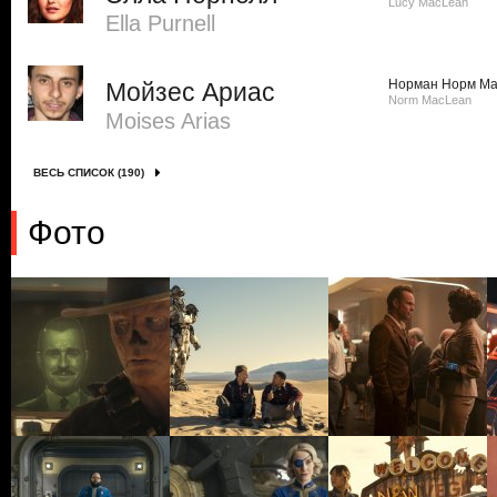
Lucy MacLean
Ella Purnell
Норман Норм Ма
Мойзес Ариас
Norm MacLean
Moises Arias
ВЕСЬ СПИСОК (190)
Фото