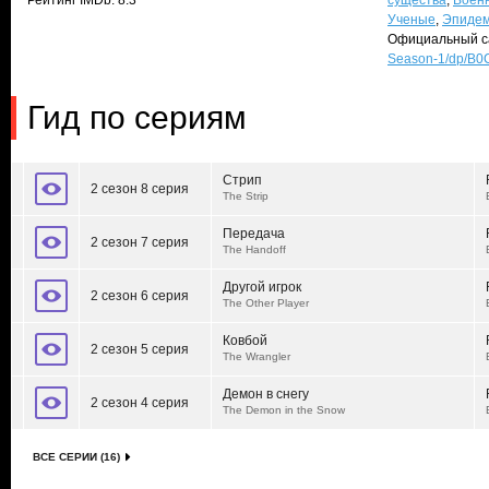
Рейтинг IMDb: 8.3
существа
,
Воен
Ученые
,
Эпиде
Официальный с
Season-1/dp/B
Гид по сериям
Стрип
2 сезон 8 серия
The Strip
Передача
2 сезон 7 серия
The Handoff
Другой игрок
2 сезон 6 серия
The Other Player
Ковбой
2 сезон 5 серия
The Wrangler
Демон в снегу
2 сезон 4 серия
The Demon in the Snow
ВСЕ СЕРИИ (16)