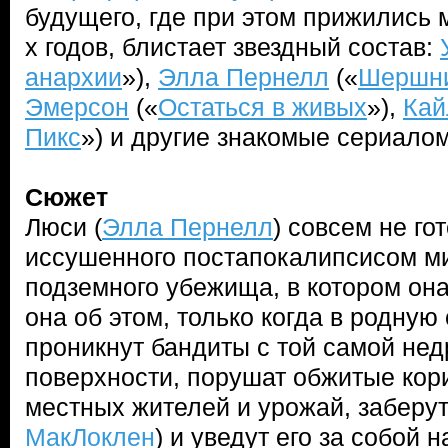
будущего, где при этом прижились 
х годов, блистает звездный состав:
анархии
»),
Элла Пернелл
(«
Шершн
Эмерсон
(«
Остаться в живых
»),
Кай
Пикс
») и другие знакомые сериало
Сюжет
Люси (
Элла Пернелл
) совсем не го
иссушенного постапокалипсисом м
подземного убежища, в котором она
она об этом, только когда в родную
проникнут бандиты с той самой не
поверхности, порушат обжитые кор
местных жителей и урожай, заберут
МакЛоклен
) и уведут его за собой 