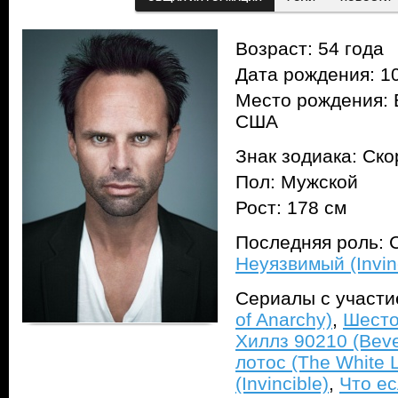
Возраст: 54 года
Дата рождения: 10
Место рождения: 
США
Знак зодиака: Ск
Пол: Мужской
Рост: 178 см
Последняя роль: С
Неуязвимый (Invin
Сериалы с участ
of Anarchy)
,
Шесто
Хиллз 90210 (Bever
лотос (The White 
(Invincible)
,
Что есл