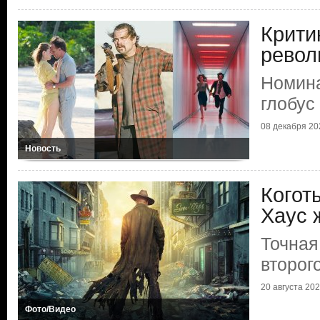
Крити
рево
Номина
глобус
08 декабря 202
Новость
Когот
Хаус 
Точная
второго
20 августа 2025
Фото/Видео