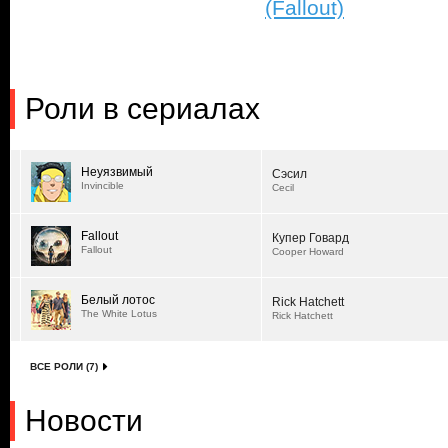
(Fallout)
Роли в сериалах
Неуязвимый
Сэсил
Invincible
Cecil
Fallout
Купер Говард
Fallout
Cooper Howard
Белый лотос
Rick Hatchett
The White Lotus
Rick Hatchett
ВСЕ РОЛИ (7)
Новости