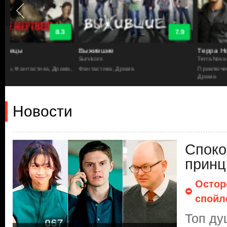
7.9
Выжившие
Терра Нова
Survivors
Terra Nova
а,
Фантастика, Драма
Приключенческий, Боевик, Фанта
Драма
Новости
Споко
принц
Остор
спойл
Топ д