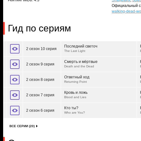
Рейтинг IMDb: 4.3
Эпидемия
,
Зом
Официальный с
walking-dead-wo
Гид по сериям
Последний светоч
2 сезон 10 серия
The Last Light
Смерть и мёртвые
2 сезон 9 серия
Death and the Dead
Ответный ход
2 сезон 8 серия
Returning Point
Кровь и ложь
2 сезон 7 серия
Blood and Lies
Кто ты?
2 сезон 6 серия
Who are You?
ВСЕ СЕРИИ (20)