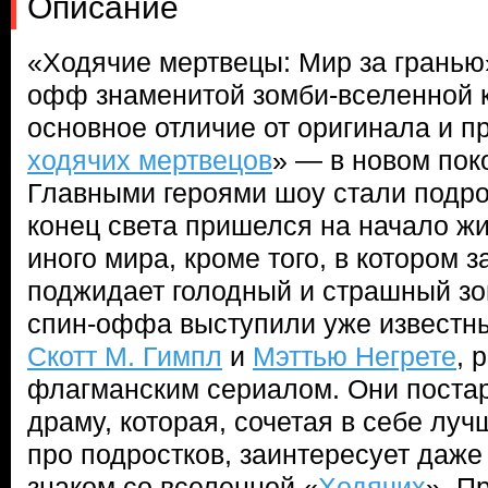
Описание
«Ходячие мертвецы: Мир за гранью»
офф знаменитой зомби-вселенной 
основное отличие от оригинала и п
ходячих мертвецов
» — в новом пок
Главными героями шоу стали подро
конец света пришелся на начало жи
иного мира, кроме того, в котором 
поджидает голодный и страшный зо
спин-оффа выступили уже известн
Скотт М. Гимпл
и
Мэттью Негрете
, 
флагманским сериалом. Они постар
драму, которая, сочетая в себе лу
про подростков, заинтересует даже 
знаком со вселенной «
Ходячих
». П