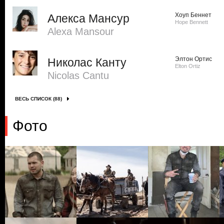
Хоуп Беннет
Алекса Мансур
Hope Bennett
Alexa Mansour
Элтон Ортис
Николас Канту
Elton Ortiz
Nicolas Cantu
ВЕСЬ СПИСОК (88)
Фото