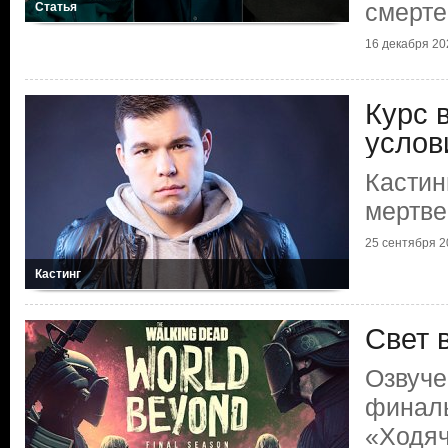
смерте
Статья
16 декабря 202
Курс 
услов
Кастин
мертве
25 сентября 20
Кастинг
Свет 
Озвуче
финаль
«Ходяч