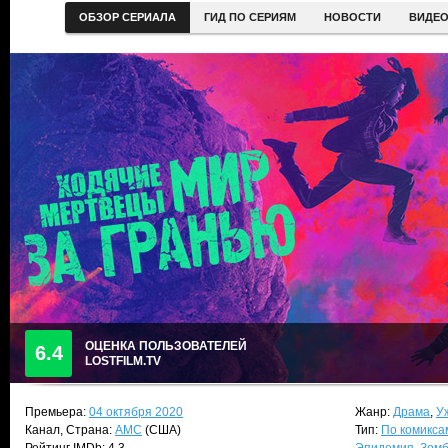
ОБЗОР СЕРИАЛА
ГИД ПО СЕРИЯМ
НОВОСТИ
ВИДЕ
ОЦЕНКА ПОЛЬЗОВАТЕЛЕЙ
6.4
LOSTFILM.TV
Премьера:
04 октября 2020
Жанр:
Драма
,
У
Канал, Страна:
AMC
(США)
Тип:
По комикса