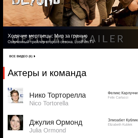
Ходячие мертвецы: Мир за гранью
Озвученный трейлер второго сезона. LostFilm.TV
ВСЕ ВИДЕО (6)
Актеры и команда
Феликс Карлуччи
Нико Торторелла
Felix Carlucci
Nico Tortorella
Элизабет Кублик
Джулия Ормонд
Elizabeth Kublek
Julia Ormond