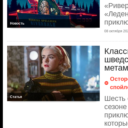
«Ривер
«Леде
прикл
Новость
08 октября 20
Класс
шведс
метам
Остор
спойл
Шесть 
Статья
сезоне
приклю
которы