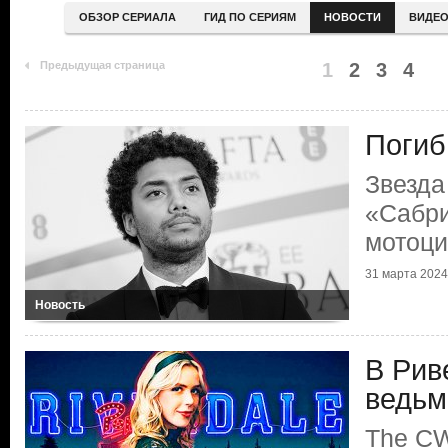
ОБЗОР СЕРИАЛА
ГИД ПО СЕРИЯМ
НОВОСТИ
ВИДЕ
Предыдущая страница
1
2
3
4
Погиб
Звезда
«Сабри
мотоци
31 марта 2024
Новость
В Рив
ведьм
The CW