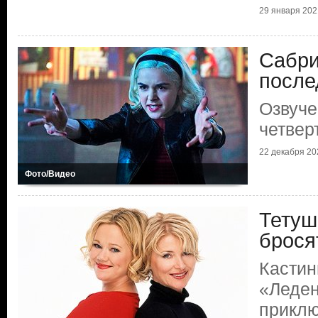
29 января 202
Сабри
после
Озвуче
четвер
22 декабря 20
Фото/Видео
Тетуш
брося
Кастин
«Леде
прикл