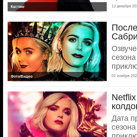
12 декабря 20
Кастинг
После
Сабр
Озвуче
сезона
прикл
02 ноября 20
Фото/Видео
Netfli
колдо
Дата п
сезона
прикл