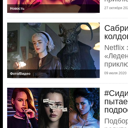
27 октября 20
Новость
Сабри
колдо
Netflix
«Леде
прикл
09 июля 2020
Фото/Видео
#Сиди
пытае
подро
Подбор