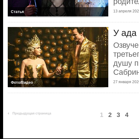
родите
13 апреля 20
Статья
У ада
Озвуче
третье
душу 
Сабри
27 января 202
Фото/Видео
Предыдущая страница
1
2
3
4