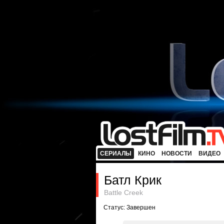
СЕРИАЛЫ
КИНО
НОВОСТИ
ВИДЕО
Батл Крик
Battle Creek
Статус: Завершен