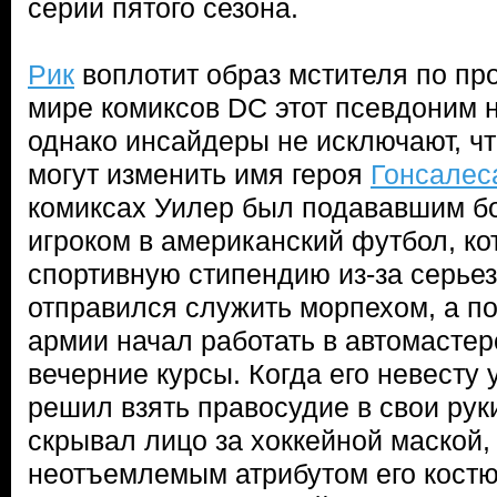
серии пятого сезона.
Рик
воплотит образ мстителя по пр
мире комиксов DC этот псевдоним 
однако инсайдеры не исключают, чт
могут изменить имя героя
Гонсалес
комиксах Уилер был подававшим 
игроком в американский футбол, к
спортивную стипендию из-за серье
отправился служить морпехом, а п
армии начал работать в автомастер
вечерние курсы. Когда его невесту
решил взять правосудие в свои рук
скрывал лицо за хоккейной маской,
неотъемлемым атрибутом его кост