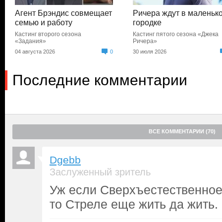
Агент Брэндис совмещает
Ричера ждут в маленьк
семью и работу
городке
Кастинг второго сезона
Кастинг пятого сезона «Джека
«Задания»
Ричера»
04 августа 2026
0
30 июля 2026
Последние комментарии
ВСЕ КОММЕНТАРИИ (70)
Dgebb
Заслуженный зритель
Уж если Сверхъестественное
то Стреле еще жить да жить.