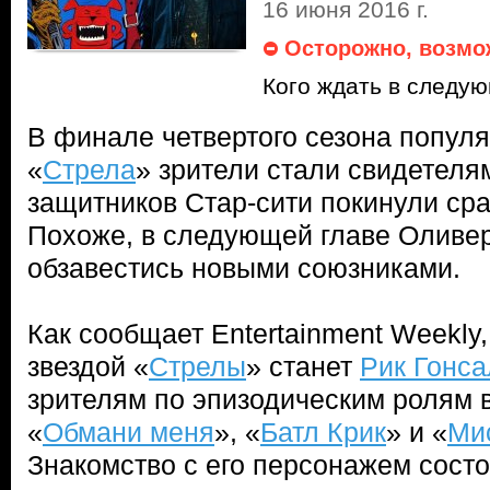
16 июня 2016 г.
Осторожно, возмо
Кого ждать в следу
В финале четвертого сезона попул
«
Стрела
» зрители стали свидетелям
защитников Стар-сити покинули сра
Похоже, в следующей главе Оливе
обзавестись новыми союзниками.
Как сообщает Entertainment Weekly
звездой «
Стрелы
» станет
Рик Гонса
зрителям по эпизодическим ролям 
«
Обмани меня
», «
Батл Крик
» и «
Ми
Знакомство с его персонажем состо