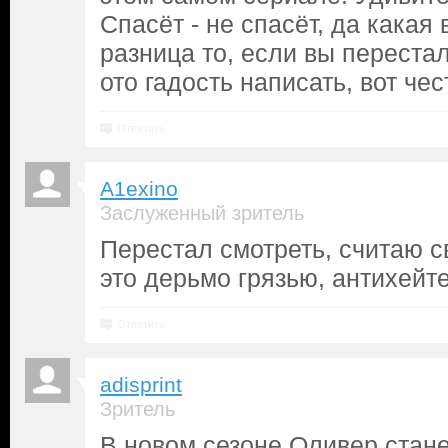
Спасёт - не спасёт, да какая 
разница то, если вы перестал
ото гадость написать, вот че
Ответить
A1exino
Заслуженный зритель
Перестал смотреть, считаю с
это дерьмо грязью, антихейт
Ответить
adisprint
Зритель
В новом сезоне Оливер станет