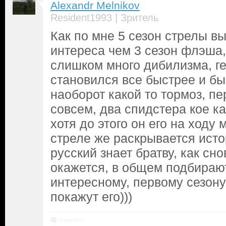
Alexandr Melnikov
|
Resident1993
Зритель
Как по мне 5 сезон стрелы в
интереса чем 3 сезон флэша
слишком много дибилизма, ге
становился все быстрее и бы
наоборот какой то тормоз, п
совсем, два спидстера кое к
хотя до этого он его на ходу 
стреле же раскрывается исто
русский знает братву, как сн
окажется, в общем подбираю
интересному, первому сезону
покажут его)))
Ответить