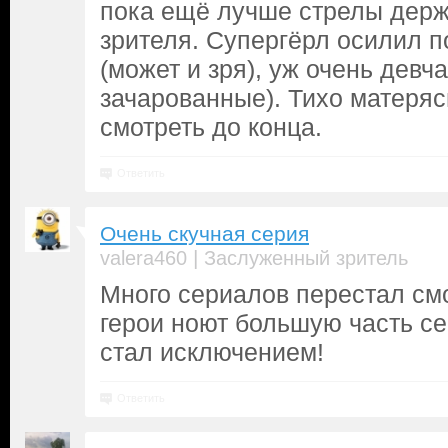
пока ещё лучше стрелы дер
зрителя. Супергёрл осилил п
(может и зря), уж очень девч
зачарованные). Тихо матеряс
смотреть до конца.
Ответить
Очень скучная серия
|
valera460
Заслуженный зритель
Много сериалов перестал смот
герои ноют большую часть се
стал исключением!
Ответить