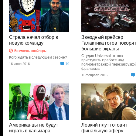
Стрела начал отбор в
Звездный крейсер
новую команду
Галактика готов покоря
большие экраны
Возможны спойлеры!
Студия Universal готова
Кого ждать в следующем сезоне?
приступить к работе над
16 июня 2016
70
полнометражкой перезагрузко
франшизы
11 февраля 2016
Американцы не будут
Ловкий плут готовит
играть в кальмара
финальную аферу