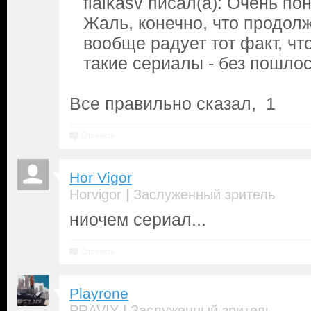
fialkasv писал(а): Очень п
Жаль, конечно, что продолж
вообще радует тот факт, ч
такие сериалы - без пошлос
Все правильно сказал, 1
Ответить
Hor Vigor
|
Horvigor
Заслуженный зритель
ниочем сериал...
Ответить
Playrone
|
PRAVIY
Заслуженный зритель