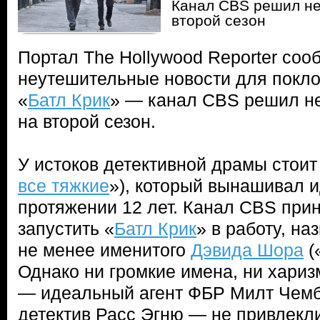
Канал CBS решил не
второй сезон
Портал The Hollywood Reporter соо
неутешительные новости для покл
«
Батл Крик
» — канал CBS решил не
на второй сезон.
У истоков детективной драмы стои
все тяжкие
»), который вынашивал 
протяжении 12 лет. Канал CBS при
запустить «
Батл Крик
» в работу, н
не менее именитого
Дэвида Шора
(
Однако ни громкие имена, ни хари
— идеальный агент ФБР Милт Чемб
детектив Расс Эгню — не привлекл