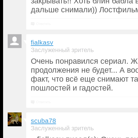
закрывать!! Хоть блин бабла 
дальше снимали)) Лостфильм
Ответить
fialkasv
Заслуженный зритель
Очень понравился сериал. Жа
продолжения не будет... А во
факт, что всё еще снимают та
пошлостей и гадостей.
Ответить
scuba78
Заслуженный зритель