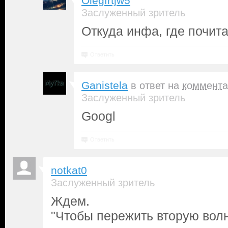
Olegfrtjw5
Заслуженный зритель
Откуда инфа, где почит
Ответить
Ganistela
в ответ на
коммента
Заслуженный зритель
Googl
Ответить
notkat0
Заслуженный зритель
Ждем.
"Чтобы пережить вторую вол