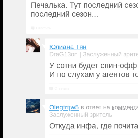
Печалька. Тут последний сез
последний сезон...
Ответить
Юлиана Тян
|
DraG13on
Заслуженный зрит
У сотни будет спин-офф
И по слухам у агентов т
Ответить
Olegfrtjw5
в ответ на
коммент
Заслуженный зритель
Откуда инфа, где почит