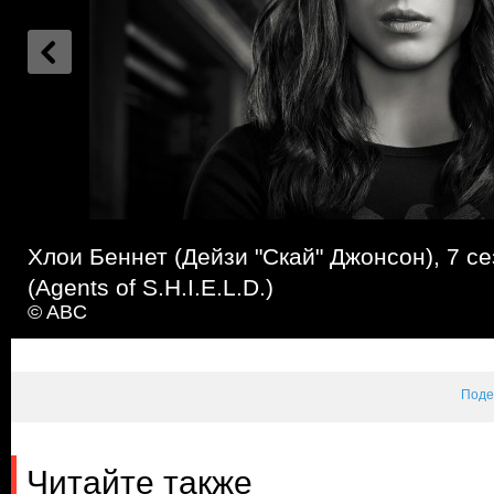
Хлои Беннет (Дейзи "Скай" Джонсон), 7 се
(Agents of S.H.I.E.L.D.)
© ABC
Поде
Читайте также