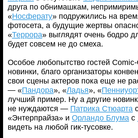
друга по обнимашкам, непримиримы
«
Носферату
» подружились на врем
фотосета, а будущие жертвы опасно
«
Террора
» выглядят очень бодро дл
будет совсем не до смеха.
Особое любопытство гостей Comic-
новинки, благо организаторы конве
свои сцены актеров пока еще не р
— «
Пандора
», «
Ладья
», «
Пенниуор
лучший пример. Ну а другие новинк
не нуждаются —
Патрика Стюарта
с
«Энтерпрайза» и
Орландо Блума
с
видеть на любой гик-тусовке.