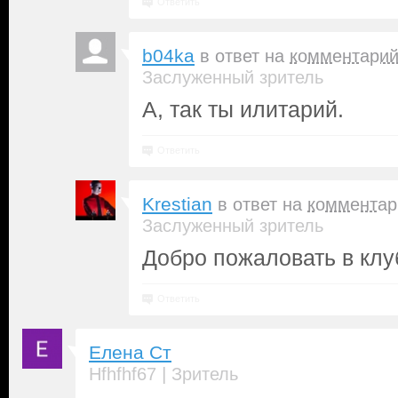
Ответить
b04ka
в ответ на
комментари
Заслуженный зритель
А, так ты илитарий.
Ответить
Krestian
в ответ на
комментар
Заслуженный зритель
Добро пожаловать в клу
Ответить
Елена Ст
|
Hfhfhf67
Зритель