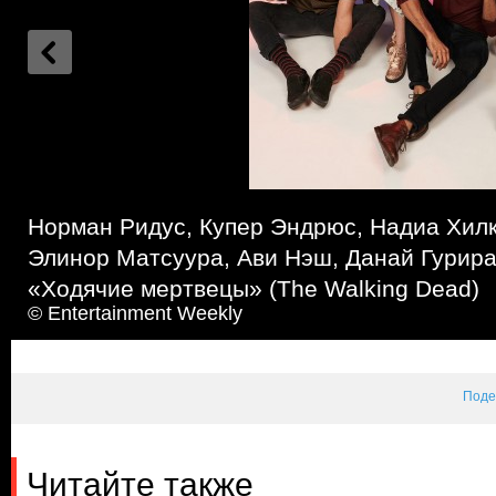
Норман Ридус, Купер Эндрюс, Надиа Хилк
Элинор Матсуура, Ави Нэш, Данай Гурир
«Ходячие мертвецы» (The Walking Dead)
© Entertainment Weekly
Поде
Читайте также