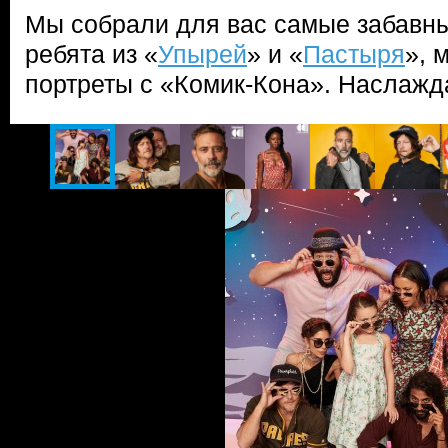
Мы собрали для вас самые забавны
ребята из «
Упырей
» и «
Пастыря
», 
портреты с «Комик-Кона». Наслаж