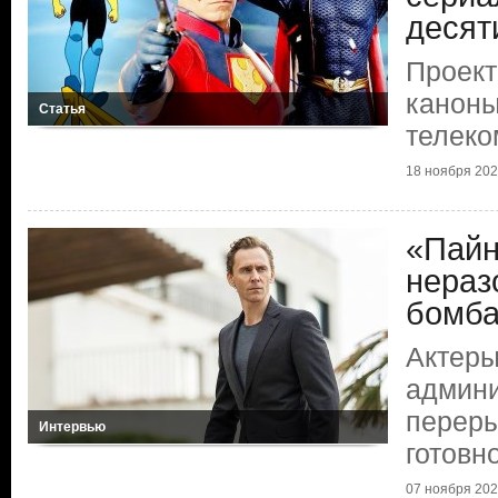
десят
Проект
каноны
Статья
телеко
18 ноября 2025
«Пайн
нераз
бомб
Актеры
админи
переры
Интервью
готовн
07 ноября 2025