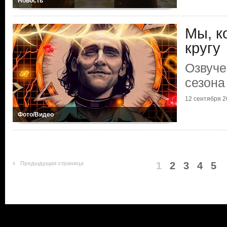
Новость
Мы, к
кругу
Озвуче
сезона
12 сентября 20
Фото/Видео
Предыдущая страница
1
2
3
4
5