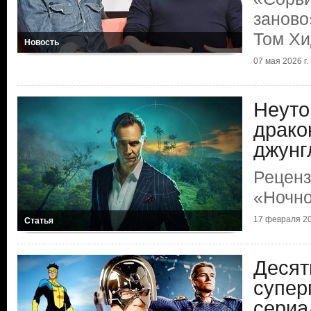
заново
Том Хи
Новость
07 мая 2026 г.
Неут
драко
джунг
Реценз
«Ночно
17 февраля 20
Статья
Десят
супер
сериа