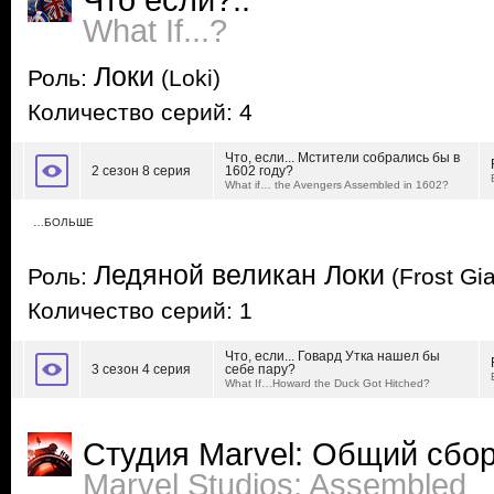
Что если?..
What If...?
Локи
Роль:
(Loki)
Количество серий: 4
Что, если... Мстители собрались бы в
2 сезон 8 серия
1602 году?
What if… the Avengers Assembled in 1602?
…БОЛЬШЕ
Ледяной великан Локи
Роль:
(Frost Gia
Количество серий: 1
Что, если... Говард Утка нашел бы
3 сезон 4 серия
себе пару?
What If…Howard the Duck Got Hitched?
Студия Marvel: Общий сбо
Marvel Studios: Assembled