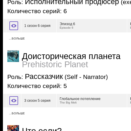
Исполнительный продюсер
Роль:
(exe
Количество серий: 6
Эпизод 6
1 сезон 6 серия
Episode 6
…БОЛЬШЕ
Доисторическая планета
Prehistoric Planet
Рассказчик
Роль:
(Self - Narrator)
Количество серий: 5
Глобальное потепление
3 сезон 5 серия
The Big Melt
…БОЛЬШЕ