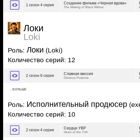
Создание фильма «Черная вдова»
1 сезон 4 серия
The Making of Black Widow
Локи
Loki
Локи
Роль:
(Loki)
Количество серий: 12
Славная миссия
2 сезон 6 серия
Glorious Purpose
…БОЛЬШЕ
Исполнительный продюсер
Роль:
(exe
Количество серий: 10
Сердце УВР
2 сезон 4 серия
Heart of the TVA