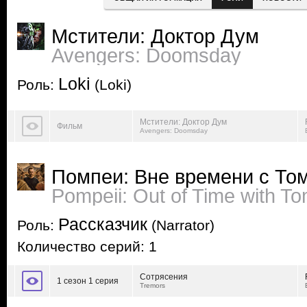
Мстители: Доктор Дум
Avengers: Doomsday
Loki
Роль:
(Loki)
Мстители: Доктор Дум
Фильм
Avengers: Doomsday
Помпеи: Вне времени с То
Pompeii: Out of Time with T
Рассказчик
Роль:
(Narrator)
Количество серий: 1
Сотрясения
1 сезон 1 серия
Tremors