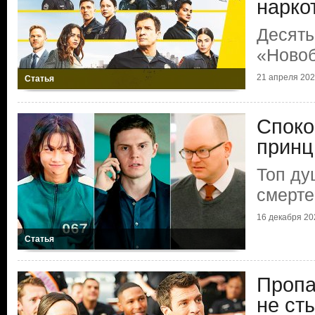
нарко
Десять
«Ново
21 апреля 2024
Статья
Споко
принц
Топ д
смерте
16 декабря 202
Статья
Пропа
не ст