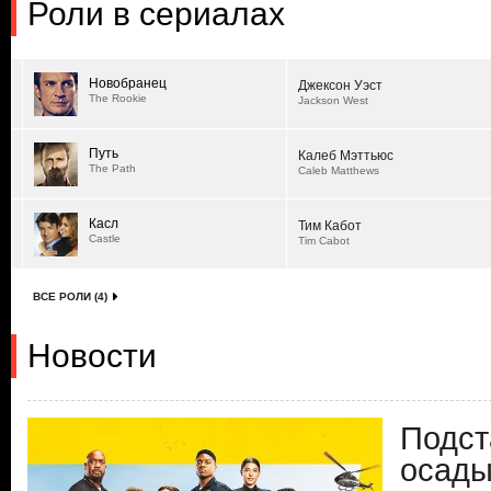
Роли в сериалах
Новобранец
Джексон Уэст
The Rookie
Jackson West
Путь
Калеб Мэттьюс
The Path
Caleb Matthews
Касл
Тим Кабот
Castle
Tim Cabot
ВСЕ РОЛИ (4)
Новости
Подст
осады