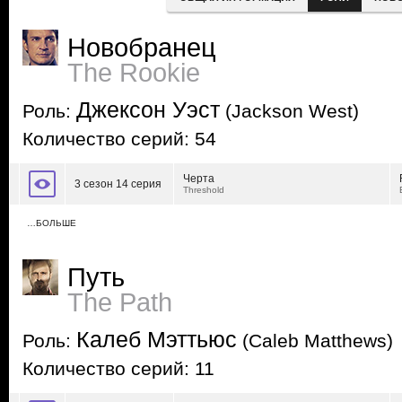
Новобранец
The Rookie
Джексон Уэст
Роль:
(Jackson West)
Количество серий: 54
Черта
3 сезон 14 серия
Threshold
…БОЛЬШЕ
Путь
The Path
Калеб Мэттьюс
Роль:
(Caleb Matthews)
Количество серий: 11