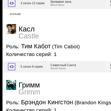
Кровавая луна
3 сезон 13 серия
Blood Moon
…БОЛЬШЕ
Касл
Castle
Тим Кабот
Роль:
(Tim Cabot)
Количество серий: 1
Секретный Санта
5 сезон 9 серия
Secret Santa
Гримм
Grimm
Брэндон Кингстон
Роль:
(Brandon Kings
Количество серий: 1