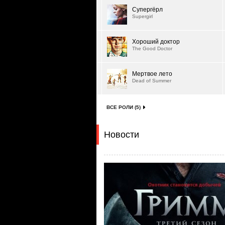
Супергёрл
Supergirl
Хороший доктор
The Good Doctor
Мертвое лето
Dead of Summer
ВСЕ РОЛИ (5)
Новости