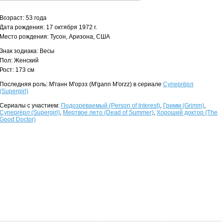
Возраст: 53 года
Дата рождения: 17 октября 1972 г.
Место рождения: Тусон, Аризона, США
Знак зодиака: Весы
Пол: Женский
Рост: 173 см
Последняя роль: М'ганн М'орзз (M'gann M'orzz) в сериале
Супергёрл
(Supergirl)
Сериалы с участием:
Подозреваемый (Person of Interest)
,
Гримм (Grimm)
,
Супергёрл (Supergirl)
,
Мертвое лето (Dead of Summer)
,
Хороший доктор (The
Good Doctor)