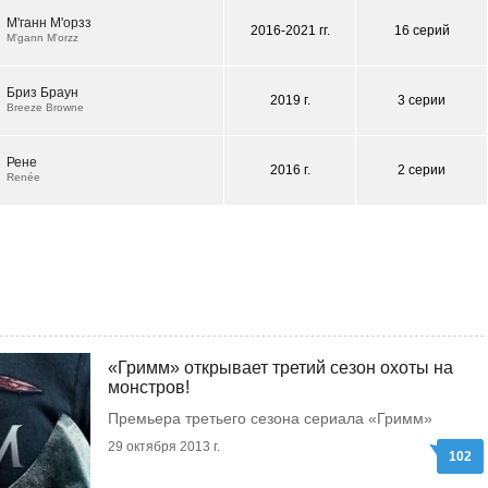
М'ганн М'орзз
2016-2021 гг.
16 серий
M'gann M'orzz
Бриз Браун
2019 г.
3 серии
Breeze Browne
Рене
2016 г.
2 серии
Renée
«Гримм» открывает третий сезон охоты на
монстров!
Премьера третьего сезона сериала «Гримм»
29 октября 2013 г.
102