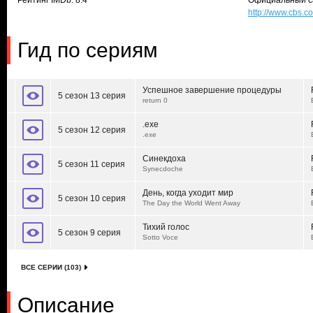
Рейтинг IMDb: 8.4
Официальный с
http://www.cbs.c
Гид по сериям
Успешное завершение процедуры
5 сезон 13 серия
return 0
.exe
5 сезон 12 серия
.exe
Синекдоха
5 сезон 11 серия
Synecdoche
День, когда уходит мир
5 сезон 10 серия
The Day the World Went Away
Тихий голос
5 сезон 9 серия
Sotto Voce
ВСЕ СЕРИИ (103)
Описание