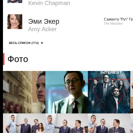
Kevin Chapman
Саманта "Рут" Г
Эми Экер
The Machine
Amy Acker
ВЕСЬ СПИСОК (774)
Фото