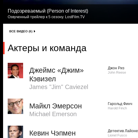
Подозреваемый (Person of Interest)
Озвученный трейлер к 5 сезону. LostFilm.TV
ВСЕ ВИДЕО (6)
Актеры и команда
Джон Риз
Джеймс «Джим»
John Reese
Кэвизел
James "Jim" Caviezel
Гарольд Финч
Майкл Эмерсон
Harold Finch
Michael Emerson
Детектив Лайоне
Кевин Чэпмен
Lionel Fusco