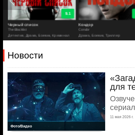
9.1
Черный список
Кондор
The Blacklist
Condor
Детектив, Драма, Боевик, Криминал
Драма, Боевик, Триллер
Новости
«Зага
для те
Озвуче
сериал
11 мая 2026 г.
Фото/Видео