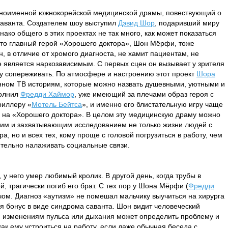
дноименной южнокорейской медицинской драмы, повествующий о
саванта. Создателем шоу выступил
Дэвид Шор
, подаривший миру
днако общего в этих проектах не так много, как может показаться
 что главный герой «Хорошего доктора», Шон Мёрфи, тоже
, в отличие от хромого диагноста, не хамит пациентам, не
 является наркозависимым. С первых сцен он вызывает у зрителя
 сопереживать. По атмосфере и настроению этот проект
Шора
енном ТВ историям, которые можно назвать душевными, уютными и
полнил
Фредди Хаймор
, уже имеющий за плечами образ героя с
риллеру «
Мотель Бейтса
», и именно его блистательную игру чаще
х на «Хорошего доктора». В целом эту медицинскую драму можно
им и захватывающим исследованием не только жизни людей с
а, но и всех тех, кому проще с головой погрузиться в работу, чем
ительно налаживать социальные связи.
 у него умер любимый кролик. В другой день, когда трубы в
, трагически погиб его брат. С тех пор у Шона Мёрфи (
Фредди
ачом. Диагноз «аутизм» не помешал мальчику выучиться на хирурга
ся бонус в виде синдрома саванта. Шон видит человеческий
м изменениям пульса или дыхания может определить проблему и
ак ему устроиться на работу, если даже обычная беседа с