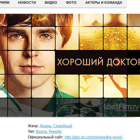
ЕРИЯМ
НОВОСТИ
ВИДЕО
ФОТО
АКТЕРЫ И КОМАНДА
Жанр:
Драма
,
Семейный
Тип:
Врачи
,
Ремейк
Официальный сайт:
http://abc.go.com/shows/the-good-