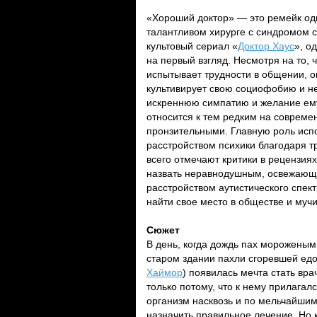
«Хороший доктор» — это ремейк о
талантливом хирурге с синдромом 
культовый сериал «
Доктор Хаус
», о
на первый взгляд. Несмотря на то,
испытывает трудности в общении, он
культивирует свою социофобию и не
искреннюю симпатию и желание ему
относится к тем редким на соврем
пронзительными. Главную роль ис
расстройством психики благодаря т
всего отмечают критики в рецензия
назвать неравнодушным, освежающ
расстройством аутистического спектр
найти свое место в обществе и муч
Сюжет
В день, когда дождь пах мороженым,
старом здании пахли сгоревшей едой
Хаймор
) появилась мечта стать вр
только потому, что к нему прилагал
организм насквозь и по мельчайши
назначить правильное лечение. Но к