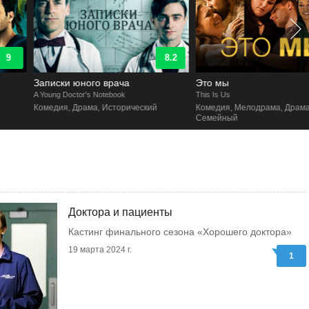
8.2
8.7
Записки юного врача
Это мы
 Young Doctor's Notebook
This Is Us
Комедия, Драма, Исторический
Комедия, Мелодрама, Драма,
Семейный
Доктора и пациенты
Кастинг финального сезона «Хорошего доктора»
19 марта 2024 г.
1