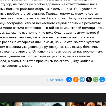
ступор, не говоря уж о собеседовании на ответственный пост
упных больниц работает старый знакомый Шона. Он и уговорит
нять необычного сотрудника. Правда, юному доктору придется
стности в пугающе незнакомый мегаполис. На пути к своей мечте
ощь пострадавшему от несчастного случая парню и в результате
м месте весьма эффектно — в той же самой скорой помощи, что и
м, далеко не все коллеги по цеху будут рады новичку, который
е и точнее, чем они, так еще и не стесняется говорить всем
е распознают сарказм или намеки, но и не отличаются чувством
сном спасении уже дошла до руководства, коллективу больницы
 странного хирурга. Отношение к нему остается настороженным,
ания сделать так, чтобы люди не умирали, парень мечтает
ора, а значит, он готов бросить вызов скептицизму коллег и
ную состоятельность.
Поделиться: