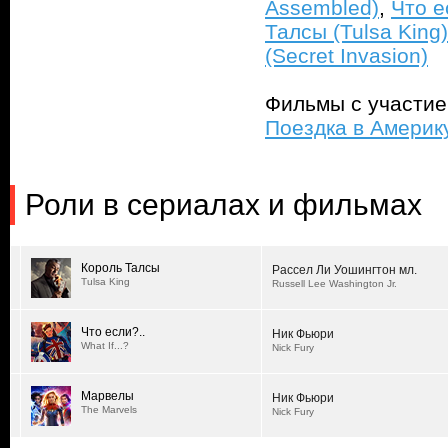
Assembled)
,
Что ес
Талсы (Tulsa King)
(Secret Invasion)
Фильмы с участи
Поездка в Америку
Роли в сериалах и фильмах
Король Талсы
Рассел Ли Уошингтон мл.
Tulsa King
Russell Lee Washington Jr.
Что если?..
Ник Фьюри
What If...?
Nick Fury
Марвелы
Ник Фьюри
The Marvels
Nick Fury