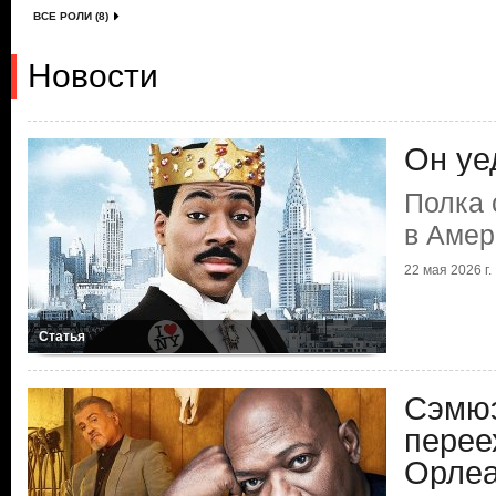
ВСЕ РОЛИ (8)
Новости
Он уе
Полка 
в Амер
22 мая 2026 г.
Статья
Сэмюэ
перее
Орлеа