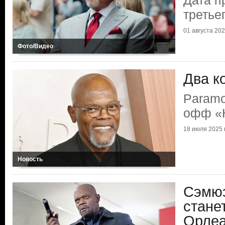
Дата п
третье
01 августа 2025
Фото/Видео
Два к
Paramo
офф «
18 июля 2025 г
Новость
Сэмюэ
стане
Орле