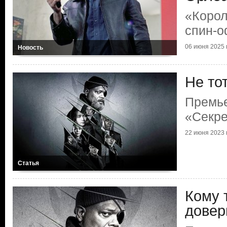
«Корол
спин-
06 июня 2025 г
Новость
Не то
Премь
«Секре
22 июня 2023 г
Статья
Кому 
довер