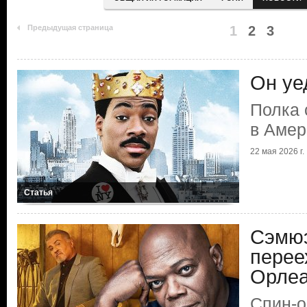
Предыдущая страница
1
2
3
Он уе
Полка 
в Амер
22 мая 2026 г.
Статья
Сэмюэ
перее
Орлеа
Спин-