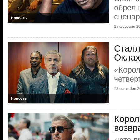
обрел 
сценар
Новость
25 февраля 20
Сталл
Окла
«Корол
четвер
18 сентября 20
Новость
Корол
возвр