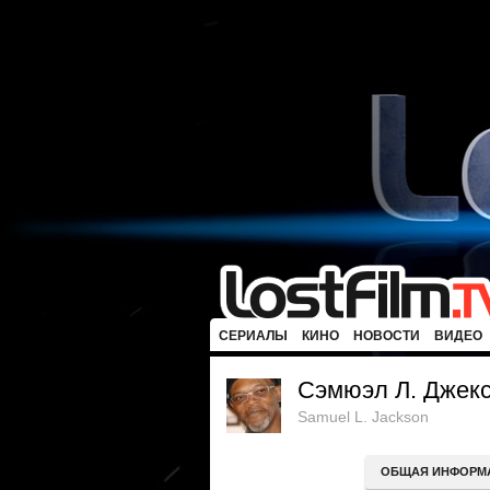
СЕРИАЛЫ
КИНО
НОВОСТИ
ВИДЕО
Сэмюэл Л. Джек
Samuel L. Jackson
ОБЩАЯ ИНФОРМ