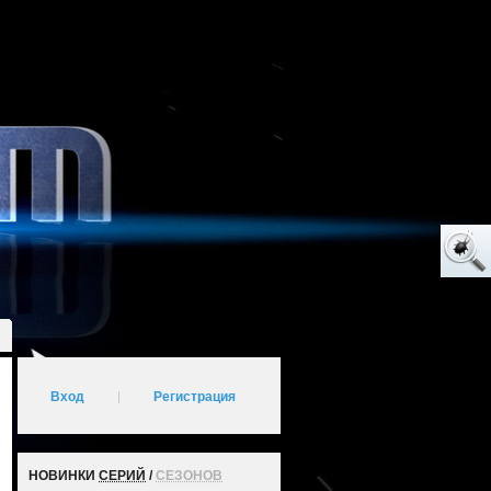
Вход
|
Регистрация
НОВИНКИ
СЕРИЙ
/
СЕЗОНОВ