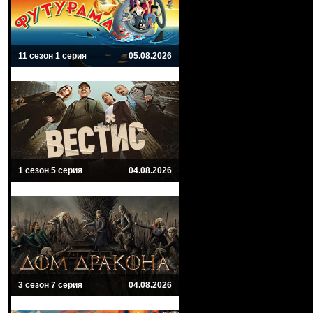
11 сезон 1 серия
05.08.2026
1 сезон 5 серия
04.08.2026
3 сезон 7 серия
04.08.2026