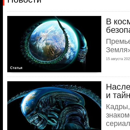
В кос
безоп
Премье
Земля
15 августа 2025
Статья
Насле
и тай
Кадры,
знаком
сериал