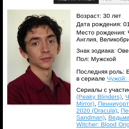
Возраст: 30 лет
Дата рождения: 01
Место рождения: 
Англия, Великобр
Знак зодиака: Ов
Пол: Мужской
Последняя роль: Б
в сериале
Чужой: 
Сериалы с участ
(Peaky Blinders)
,
Ч
Mirror)
,
Пенниуорт
2020 (Dracula)
,
Пе
Sandman)
,
Ведьма
Witcher: Blood Orig