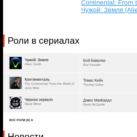
Continental: From 
Чужой: Земля (Alie
Роли в сериалах
Чужой: Земля
Бой Кавалер
Alien: Earth
Boy Kavalier
Континенталь
Томас Кейн
The Continental: From the World of
Thomas Caine
John Wick
Черное зеркало
Дэвис МакКардл
Black Mirror
Davis McCardle
ВСЕ РОЛИ (8)
Новости