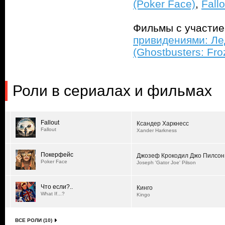
(Poker Face)
,
Fallo
Фильмы с участи
привидениями: Л
(Ghostbusters: Fr
Роли в сериалах и фильмах
Fallout
Ксандер Харкнесс
Fallout
Xander Harkness
Покерфейс
Джозеф Крокодил Джо Пилсон
Poker Face
Joseph 'Gator Joe' Pilson
Что если?..
Кинго
What If...?
Kingo
ВСЕ РОЛИ (10)