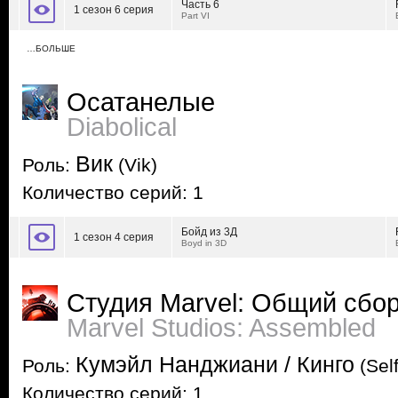
Часть 6
1 сезон 6 серия
Part VI
…БОЛЬШЕ
Осатанелые
Diabolical
Вик
Роль:
(Vik)
Количество серий: 1
Бойд из 3Д
1 сезон 4 серия
Boyd in 3D
Студия Marvel: Общий сбо
Marvel Studios: Assembled
Кумэйл Нанджиани / Кинго
Роль:
(Self
Количество серий: 1