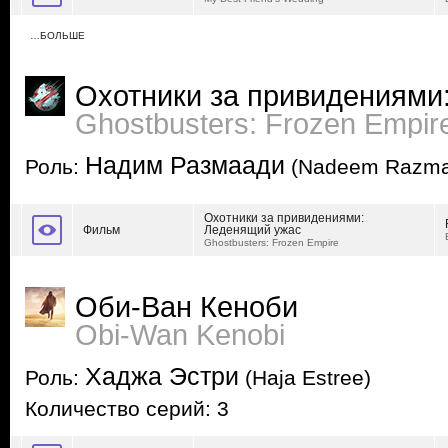
…БОЛЬШЕ
Охотники за привидениями
Ghostbusters: Frozen Empir
Надим Размаади
Роль:
(Nadeem Razma
Охотники за привидениями:
Фильм
Леденящий ужас
Ghostbusters: Frozen Empire
Оби-Ван Кеноби
Obi-Wan Kenobi
Хаджа Эстри
Роль:
(Haja Estree)
Количество серий: 3