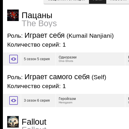
Пацаны
The Boys
Играет себя
Роль:
(Kumail Nanjiani)
Количество серий: 1
Одноразки
5 сезон 5 серия
One-Shots
Играет самого себя
Роль:
(Self)
Количество серий: 1
Геройгазм
3 сезон 6 серия
Herogasm
Fallout