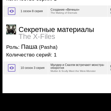
Создание «Вечных»
1 сезон 8 серия
The Making of Eternals
Секретные материалы
The X-Files
Паша
Роль:
(Pasha)
Количество серий: 1
Малдер и Скалли встречают монстра-
10 сезон 3 серия
оборотня
Mulder & Scully Meet the Were-Monster