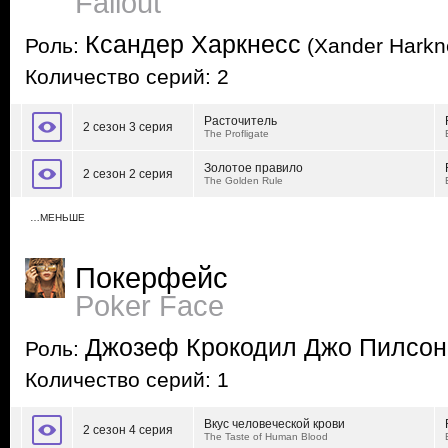
Fallout
Ксандер Харкнесс
Роль:
(Xander Harkn
Количество серий: 2
Расточитель
2 сезон 3 серия
The Profligate
Золотое правило
2 сезон 2 серия
The Golden Rule
…МЕНЬШЕ
Покерфейс
Poker Face
Джозеф Крокодил Джо Пилсон
Роль:
Количество серий: 1
Вкус человеческой крови
2 сезон 4 серия
The Taste of Human Blood