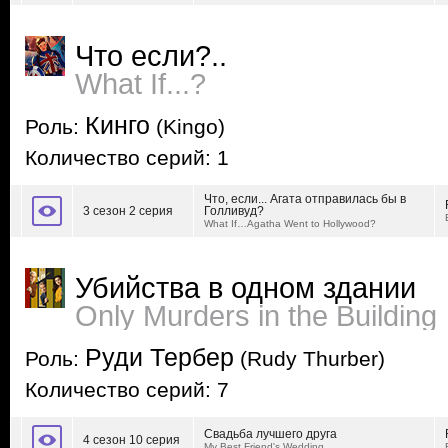
Что если?..
What If...?
Кинго
Роль:
(Kingo)
Количество серий: 1
Что, если... Агата отправилась бы в
3 сезон 2 серия
Голливуд?
What If…Agatha Went to Hollywood?
Убийства в одном здании
Only Murders in the Building
Руди Тербер
Роль:
(Rudy Thurber)
Количество серий: 7
Свадьба лучшего друга
4 сезон 10 серия
My Best Friend's Wedding