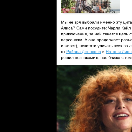
Мы не зря выбрали именно эту цита
Алиса? Сами посудите: Чарли Кейл 
приключения, за ней тянется цепь 
персонажи. А она продолжает разъ
и живет), некстати уличать всех во
от
Райана Джонсона
и
Наташи Лион
решил познакомить нас ближе с теми