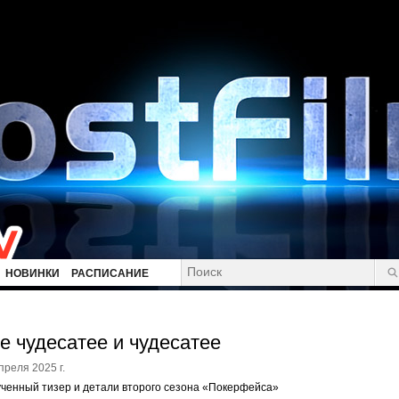
НОВИНКИ
РАСПИСАНИЕ
е чудесатее и чудесатее
преля 2025 г.
ченный тизер и детали второго сезона «Покерфейса»