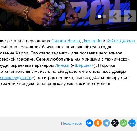
ьшие детали о персонажах
Синтии Эриво
,
Джона Чо
и
Хэйли Джоэла
) сыграла нескольких близняшек, появляющихся в кадре
ование Чарли. Это стало задачкой для поставившего эпизод
ютерной графике. Серия любопытна как минимум с технической
 будет экранным партнером
Лински
(«
Шершни
»). Парочка
рнется интенсивным, извилистым диалогом в стиле пьес Дэвида
ловек будущего
»), он играет жениха, чья свадьба спонсируется
 закончится дико и непредсказуемо, как и положено в
Поделиться: