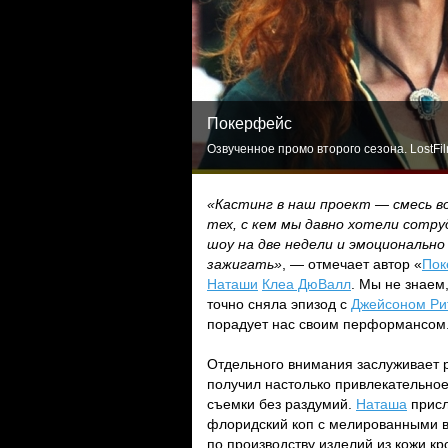
Покерфейс
Озвученное промо второго сезона. LostFi
«Кастинг в наш проект — смесь в
тех, с кем мы давно хотели сотр
шоу на две недели и эмоционально
зажигать»
, — отмечает автор «
Пок
Наташи
Клеа ДюВалл
. Мы не знаем
точно сняла эпизод с
Джейсоном Ри
порадует нас своим перформансом
Отдельного внимания заслуживает 
получил настолько привлекательное
съемки без раздумий.
Наташа
присл
флоридский коп с мелированными во
по производству изделий из кожи кро