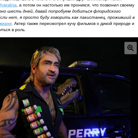
Кумэйла
, а потом он настолько им проникся, что позвонил своему
рно шесть дней, давай попробуем добиться флоридского
Если нет, я просто буду говорить как пакистанец, проживший в
жиани
. Актер также пересмотрел кучу фильмов о дикой природе и
ться в роль.