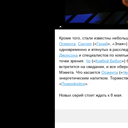
Кроме того, стали известны небол
Осмента
.
Синтия
(«
Гений
», «Злая»
одновременно и втянутых в расслед
Джонсона
и специалистов по компь
точки зрения.
Чо
(«
Ковбой Бибоп
»)
встретится на свидании, и все обе
Мэмета. Что касается
Осмента
(«
Че
энергетическим напитком. Торжество
«
Покерфейсе
».
Новых серий стоит ждать к 8 мая.