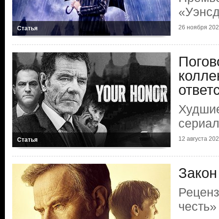
«Уэнс
26 ноября 2022
Статья
Погов
колле
ответ
Худшие
сериал
12 августа 2022
Статья
Закон
Реценз
честь»