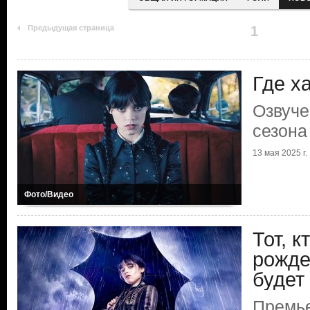
Предыдущая страница
1
Где х
Озвуче
сезона
13 мая 2025 г.
Фото/Видео
Тот, к
рожде
будет
Премь