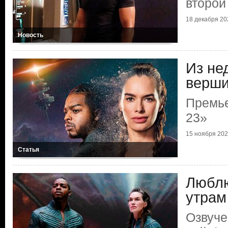
второй
18 декабря 202
Новость
Из не
верши
Премье
23»
15 ноября 2023
Статья
Люблю
утрам
Озвуче