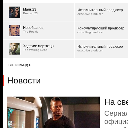
Маяк 23
Исполнительный продюсер
Beacon 23
executive producer
Новобранец
Консультирующий продюсер
The Rookie
consulting producer
Ходячие мертвецы
Исполнительный продюсер
The Walking Dead
executive producer
ВСЕ РОЛИ (3)
Новости
На св
Сериал
официа