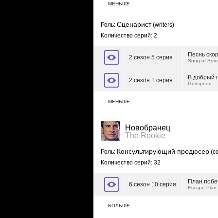
…МЕНЬШЕ
Сценарист
Роль:
(writers)
Количество серий: 2
Песнь ско
2 сезон 5 серия
Song of Sorr
В добрый 
2 сезон 1 серия
Godspeed
…МЕНЬШЕ
Новобранец
The Rookie
Консультирующий продюсер
Роль:
(co
Количество серий: 32
План побе
6 сезон 10 серия
Escape Plan
…БОЛЬШЕ