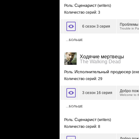
Сценарист
Роль:
(writers)
Количество серий: 3
Проблемы 
6 сезон 3 серия
Trouble in Pa
…БОЛЬШЕ
Ходячие мертвецы
The Walking Dead
Исполнительный продюсер
Роль:
(exe
Количество серий: 29
Добро пож
3 сезон 16 серия
Welcome to 
…БОЛЬШЕ
Сценарист
Роль:
(writers)
Количество серий: 8
Добро пож