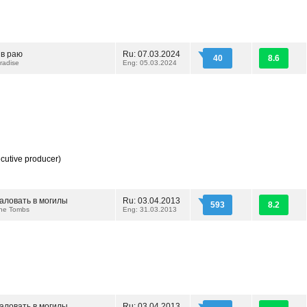
в раю
Ru: 07.03.2024
40
8.6
radise
Eng: 05.03.2024
cutive producer)
аловать в могилы
Ru: 03.04.2013
593
8.2
the Tombs
Eng: 31.03.2013
аловать в могилы
Ru: 03.04.2013