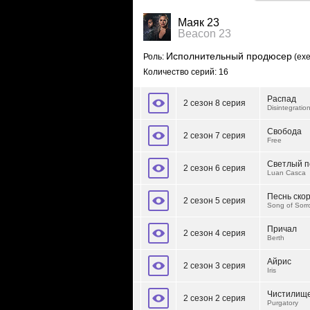
Маяк 23
Beacon 23
Исполнительный продюсер
Роль:
(exe
Количество серий: 16
Распад
2 сезон 8 серия
Disintegratio
Свобода
2 сезон 7 серия
Free
Светлый п
2 сезон 6 серия
Luan Casca
Песнь ско
2 сезон 5 серия
Song of Sorr
Причал
2 сезон 4 серия
Berth
Айрис
2 сезон 3 серия
Iris
Чистилищ
2 сезон 2 серия
Purgatory