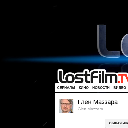
СЕРИАЛЫ
КИНО
НОВОСТИ
ВИДЕО
Глен Маззара
Glen Mazzara
ОБЩАЯ ИН