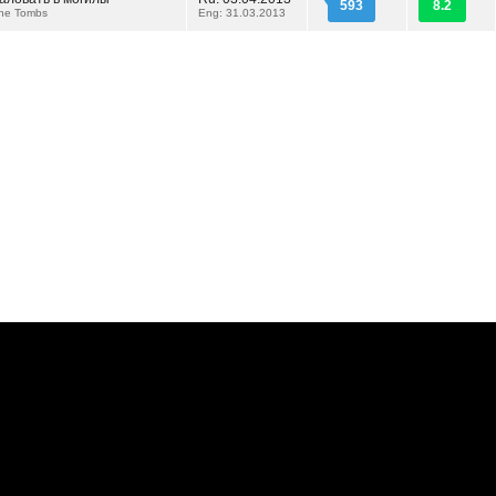
593
8.2
the Tombs
Eng: 31.03.2013