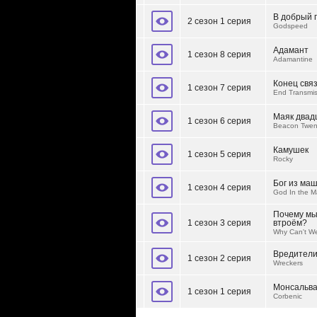
В добрый 
2 сезон 1 серия
Godspeed
Адамант
1 сезон 8 серия
Adamantine
Конец свя
1 сезон 7 серия
End Transmis
Маяк двад
1 сезон 6 серия
Beacon Twen
Камушек
1 сезон 5 серия
Rocky
Бог из ма
1 сезон 4 серия
God In the M
Почему мы
1 сезон 3 серия
втроём?
Why Can't W
Вредител
1 сезон 2 серия
Wreckers
Монсальв
1 сезон 1 серия
Corbenic