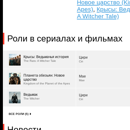
Новое царство (Kin
Apes)
,
Крысы: Вед
A Witcher Tale)
Роли в сериалах и фильмах
Крысы: Ведьмачья история
Цири
The Rats: A Witcher Tale
Ciri
Планета обезьян: Новое
Mae
царство
Mae
Kingdom of the Planet of the Apes
Ведьмак
Цири
The Witcher
Ciri
ВСЕ РОЛИ (5)
Новости