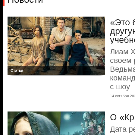
«Это 
другу
учебн
Лиам Х
своем 
Ведьма
Статья
команд
с шоу
14 октября 202
О «Кр
Дата р