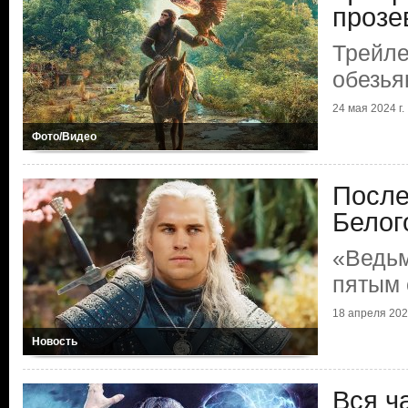
прозе
Трейл
обезья
24 мая 2024 г.
Фото/Видео
После
Белог
«Ведьм
пятым 
18 апреля 2024
Новость
Вся ч