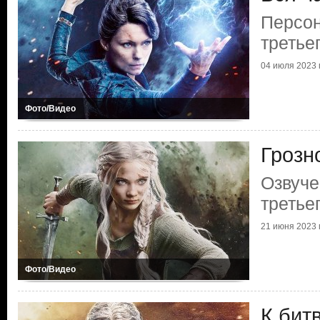
Персо
третье
04 июля 2023 г
Фото/Видео
Грозн
Озвуче
третье
21 июня 2023 г
Фото/Видео
К бит