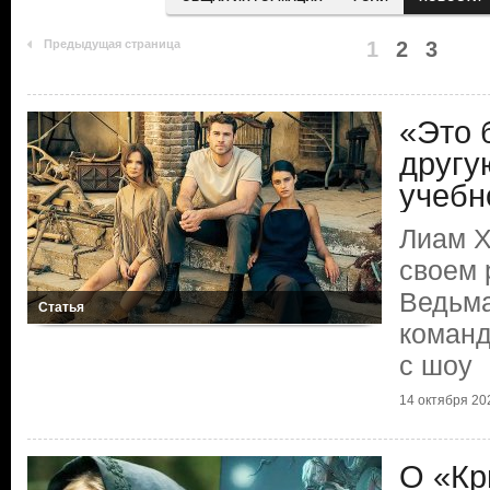
Предыдущая страница
1
2
3
«Это 
другу
учебн
Лиам Х
своем 
Ведьма
Статья
команд
с шоу
14 октября 202
О «Кр