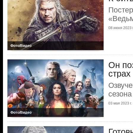
Постер
«Ведь
08 июня 2023 г
Фото/Видео
Он по
страх
Озвуче
сезона
03 мая 2023 г.
Фото/Видео
Готов