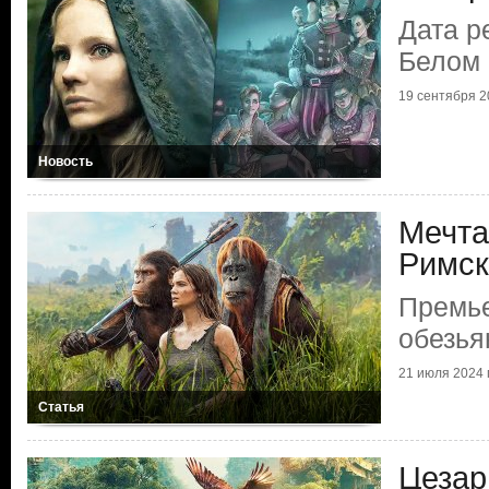
Дата р
Белом 
19 сентября 20
Новость
Мечта
Римск
Премь
обезья
21 июля 2024 г
Статья
Цезар