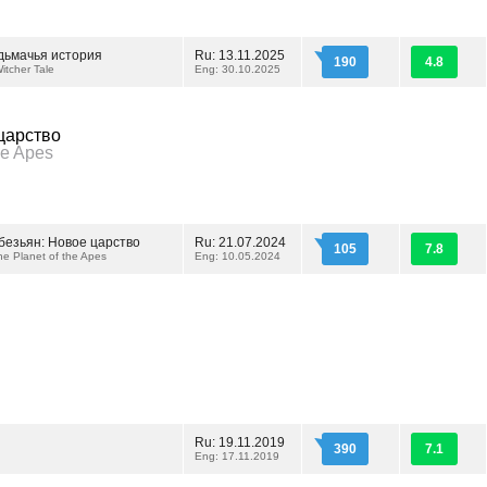
дьмачья история
Ru: 13.11.2025
190
4.8
itcher Tale
Eng: 30.10.2025
царство
he Apes
безьян: Новое царство
Ru: 21.07.2024
105
7.8
he Planet of the Apes
Eng: 10.05.2024
Ru: 19.11.2019
390
7.1
1
Eng: 17.11.2019