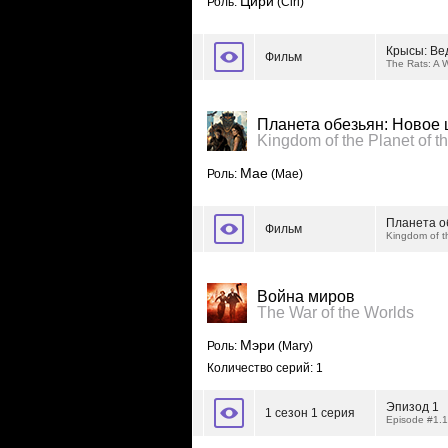
Цири
Роль:
(Ciri)
Крысы: Ве
Фильм
The Rats: A W
Планета обезьян: Новое 
Kingdom of the Planet of t
Mae
Роль:
(Mae)
Планета о
Фильм
Kingdom of t
Война миров
The War of the Worlds
Мэри
Роль:
(Mary)
Количество серий: 1
Эпизод 1
1 сезон 1 серия
Episode #1.