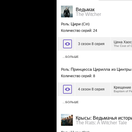
Ведьмак
The Witcher
Цири
Роль:
(Ciri)
Количество серий: 24
Цена Хаос
3 сезон 8 серия
The Cost of 
…БОЛЬШЕ
Принцесса Цирилла из Цинтры
Роль:
Количество серий: 8
Крещение 
4 сезон 8 серия
Baptism of Fi
…БОЛЬШЕ
Крысы: Ведьмачья истор
The Rats: A Witcher Tale