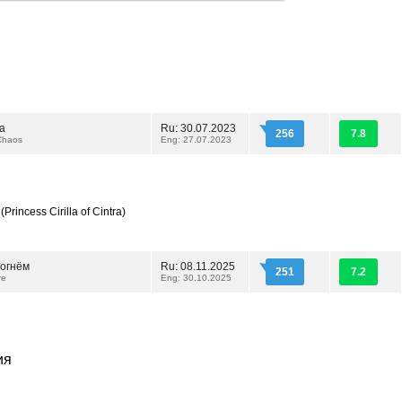
а
Ru: 30.07.2023
256
7.8
Chaos
Eng: 27.07.2023
(Princess Cirilla of Cintra)
огнём
Ru: 08.11.2025
251
7.2
re
Eng: 30.10.2025
ия