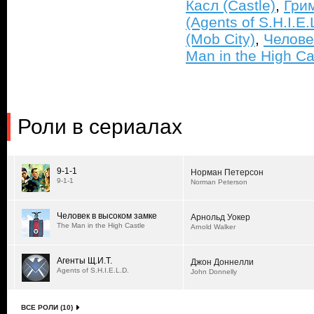
Касл (Castle)
,
Гри
(Agents of S.H.I.E.
(Mob City)
,
Челове
Man in the High Ca
Роли в сериалах
9-1-1
Норман Петерсон
9-1-1
Norman Peterson
Человек в высоком замке
Арнольд Уокер
The Man in the High Castle
Arnold Walker
Агенты Щ.И.Т.
Джон Доннелли
Agents of S.H.I.E.L.D.
John Donnelly
ВСЕ РОЛИ (10)