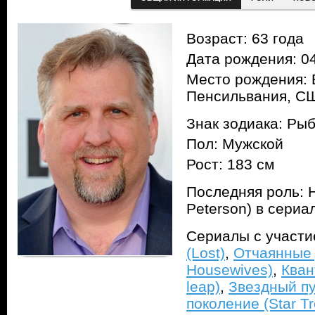
Возраст: 63 года
Дата рождения: 04
Место рождения: 
Пенсильвания, С
Знак зодиака: Ры
Пол: Мужской
Рост: 183 см
Последняя роль: 
Peterson) в сери
Сериалы с участ
(Lost)
,
Отчаянные 
Housewives)
,
Кван
leap)
,
Звездный п
поколение (Star Tr