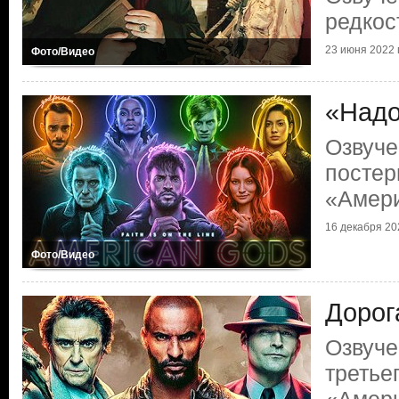
редкос
23 июня 2022 г
Фото/Видео
«Надо
Озвуче
постер
«Амери
16 декабря 202
Фото/Видео
Дорог
Озвуче
третье