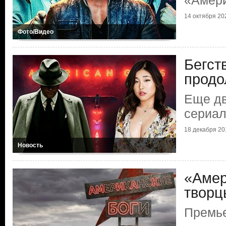
«Амери
14 октября 202
Фото/Видео
Бегст
продо
Еще дв
сериал
18 декабря 201
Новость
«Амер
творц
Премь