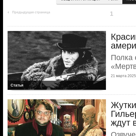
Предыдущая страница
1
Краси
амери
Полка 
«Мерт
21 марта 2025 
Статья
Жутки
Гилье
ждут 
Озвуче