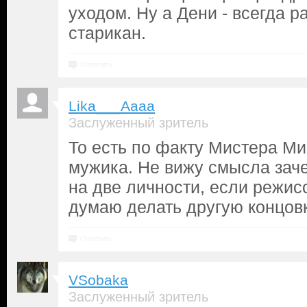
уходом. Ну а Дени - всегда р
старикан.
Ответить
Lika___Aaaa
Заслуженный зритель
То есть по факту Мистера Ми
мужика. Не вижу смысла заче
на две личности, если режис
думаю делать другую концовку
Ответить
VSobaka
Заслуженный зритель