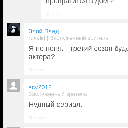
превратится в дом-2
Ответить
Злой Панд
|
rovalid
Заслуженный зритель
Я не понял, третий сезон буд
актера?
Ответить
scy2012
Заслуженный зритель
Нудный сериал.
Ответить