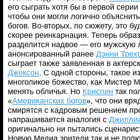
его сыграть хотя бы в первой сери
чтобы они могли логично объяснит
богов. Во-вторых, по сюжету, это бу
скорее реинкарнация. Теперь обра
разделится надвое — его мужскую 
анонсированный ранее
Дэнни Трех
сыграет также заявленная в актерс
Джексон
. С одной стороны, такое и
многоликое божество, как Мистер М
менять обличья. Но
Криспин
так по
«
Американских богов
», что они вря
смирятся с кадровым решением пр
напрашивается аналогия с
Джилли
оригинально ни пытались сценарист
Новую Медиа зрители так и не пол