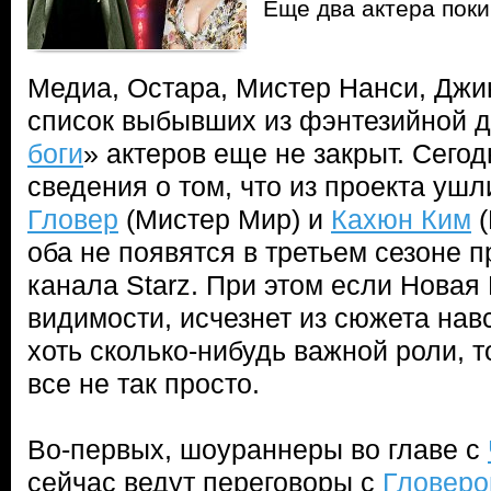
Еще два актера поки
Медиа, Остара, Мистер Нанси, Джин
список выбывших из фэнтезийной 
боги
» актеров еще не закрыт. Сего
сведения о том, что из проекта уш
Гловер
(Мистер Мир) и
Кахюн Ким
(
оба не появятся в третьем сезоне 
канала Starz. При этом если Новая
видимости, исчезнет из сюжета навс
хоть сколько-нибудь важной роли, 
все не так просто.
Во-первых, шоураннеры во главе с
сейчас ведут переговоры с
Гловер