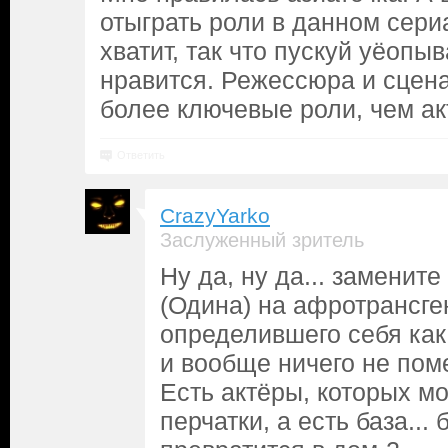
отыграть роли в данном сери
хватит, так что пускуй уёопыв
нравится. Режессюра и сцена
более ключевые роли, чем ак
Ответить
CrazyYarko
Заслуженный зритель
Ну да, ну да... замени
(Одина) на афротрансге
определившего себя ка
и вообще ничего не пом
Есть актёры, которых м
перчатки, а есть база...