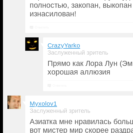
полностью, закопан, выкопан
изнасилован!
Ответить
CrazyYarko
Заслуженный зритель
Прямо как Лора Лун (Эми
хорошая аллюзия
Ответить
Myxolov1
Заслуженный зритель
Азиатка мне нравилась боль
вот мистер мир скорее раздр