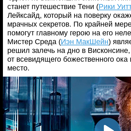
станет путешествие Тени (
Рики Уит
Лейксайд, который на поверку ока
мрачных секретов. По крайней мер
помогут главному герою на его неле
Мистер Среда (
Иэн МакШейн
) явля
решил залечь на дно в Висконсине
от всевидящего божественного ока и
место.