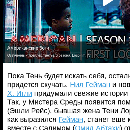
Американские боги
Озвученный трейлер третьего сезона. LostFilm.TV
Пока Тень будет искать себя, оста
придется скучать.
Нил Гейман
и но
Х. Игли
придумали свежие истории и
Так, у Мистера Среды появится п
(Эшли Рейс), бывшая жена Тени Ло
как выразился
Гейман
, станет еще
вместе с Салимом (
Омид Абтахи
) 