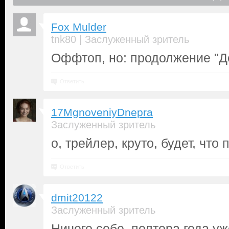
Fox Mulder
|
tnk80
Заслуженный зритель
Оффтоп, но: продолжение "Д
Ответить
17MgnoveniyDnepra
Заслуженный зритель
о, трейлер, круто, будет, что
Ответить
dmit20122
Заслуженный зритель
Ничего себе, полтора года уж