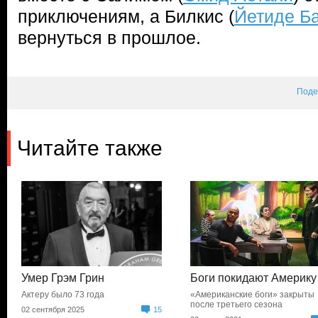
приключениям, а Билкис (
Йетиде Б
вернуться в прошлое.
Поде
Читайте также
Умер Грэм Грин
Боги покидают Америку
Актеру было 73 года
«Американские боги» закрыты
после третьего сезона
02 сентября 2025
15