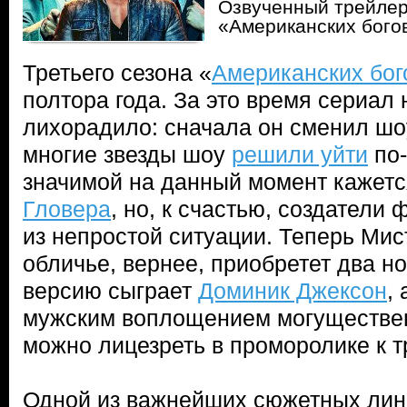
Озвученный трейлер
«Американских бого
Третьего сезона «
Американских бог
полтора года. За это время сериал 
лихорадило: сначала он сменил шо
многие звезды шоу
решили уйти
по-
значимой на данный момент кажет
Гловера
, но, к счастью, создатели
из непростой ситуации. Теперь Ми
обличье, вернее, приобретет два н
версию сыграет
Доминик Джексон
,
мужским воплощением могущественн
можно лицезреть в проморолике к т
Одной из важнейших сюжетных лин