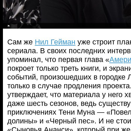
Сам же
Нил Гейман
уже строит пла
сериала. В своих последних интер
упоминал, что первая глава «
Амери
покроет только треть книги, и экр
событий, произошедших в городке 
только в случае продления проекта.
утверждает, что материала у него х
даже шесть сезонов, ведь существу
приключениях Тени Муна — «Повел
долины» и «Черный пес». И не стои
«Сыновья Ананси», который при же