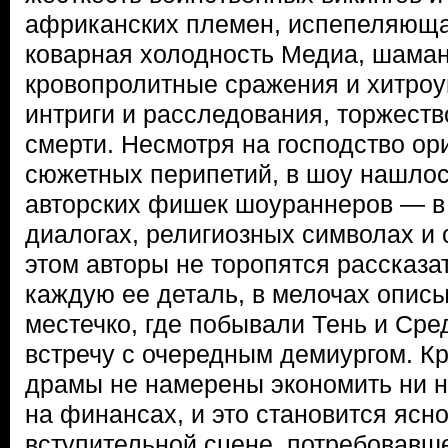
африканских племен, испепеляюща
коварная холодность Медиа, шаман
кровопролитные сражения и хитро
интриги и расследования, торжеств
смерти. Несмотря на господство ор
сюжетных перипетий, в шоу нашлос
авторских фишек шоураннеров — в
диалогах, религиозных символах и 
этом авторы не торопятся рассказа
каждую ее деталь, в мелочах опис
местечко, где побывали Тень и Ср
встречу с очередным демиургом. К
драмы не намерены экономить ни на
на финансах, и это становится ясно
вступительной сцене, потребовавш