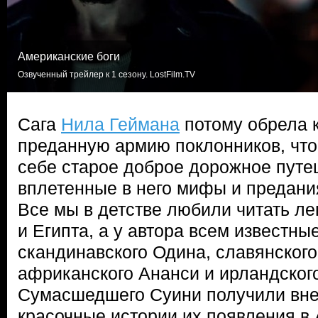
Американские боги
Озвученный трейлер к 1 сезону. LostFilm.TV
Сага
Нила Геймана
потому обрела к
преданную армию поклонников, что
себе старое доброе дорожное путе
вплетенные в него мифы и предани
Все мы в детстве любили читать л
и Египта, а у автора всем известны
скандинавского Одина, славянского
африканского Ананси и ирландског
Сумасшедшего Суини получили вне
красочные истории их появления в