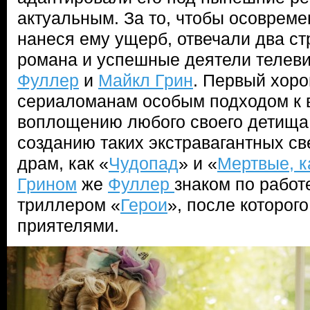
актуальным. За то, чтобы осовреме
нанеся ему ущерб, отвечали два с
романа и успешные деятели теле
Фуллер
и
Майкл Грин
. Первый хоро
сериаломанам особым подходом к 
воплощению любого своего детища.
созданию таких экстравагантных с
драм, как «
Чудопад
» и «
Мертвые, к
Грином
же
Фуллер
знаком по работ
триллером «
Герои
», после которог
приятелями.