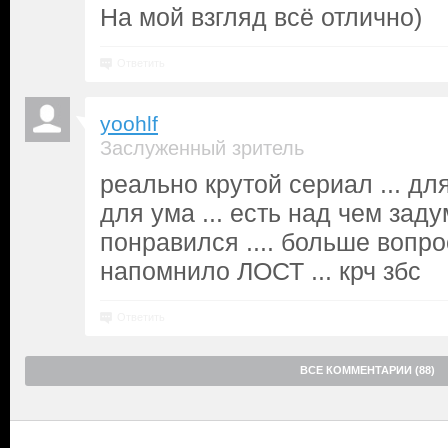
На мой взгляд всё отлично)
Ответить
yoohlf
Заслуженный зритель
реально крутой сериал ... дл
для ума ... есть над чем задум
понравился .... больше вопрос
напомнило ЛОСТ ... крч збс
Ответить
ВСЕ КОММЕНТАРИИ (88)