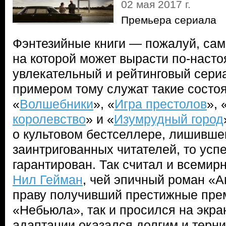
02 мая 2017 г.
Премьера сериала
Фэнтезийные книги — пожалуй, сам
на которой может вырасти по-наст
увлекательный и рейтинговый сери
примером тому служат такие состо
«
Волшебники
», «
Игра престолов
», 
королевство
» и «
Изумрудный город
о культовом бестселлере, лишивше
заинтригованных читателей, то усп
гарантирован. Так считал и всемир
Нил Гейман
, чей эпичный роман «А
праву получивший престижные пре
«Небьюла», так и просился на экран
адаптации оказался долгим и терн