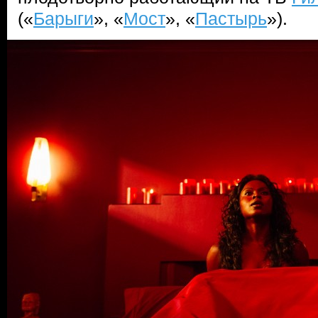
(«
Барыги
», «
Мост
», «
Пастырь
»).