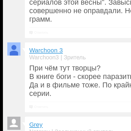
сериалов этой весны". Завы
совершенно не оправдали. Н
грамм.
Ответить
Warchoon 3
|
Warchoon3
Зритель
При чём тут творцы?
В книге боги - скорее паразит
Да и в фильме тоже. По край
серии.
Ответить
Grey