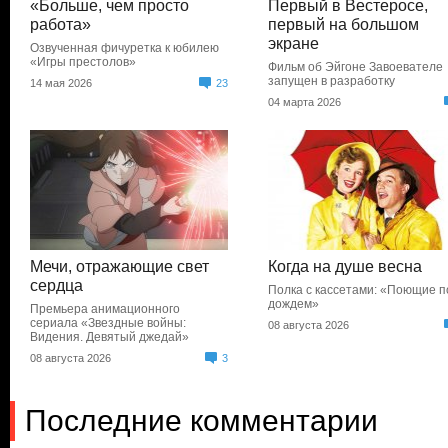
«Больше, чем просто
Первый в Вестеросе,
работа»
первый на большом
экране
Озвученная фичуретка к юбилею
«Игры престолов»
Фильм об Эйгоне Завоевателе
запущен в разработку
14 мая 2026
23
04 марта 2026
Мечи, отражающие свет
Когда на душе весна
сердца
Полка с кассетами: «Поющие п
дождем»
Премьера анимационного
сериала «Звездные войны:
08 августа 2026
Видения. Девятый джедай»
08 августа 2026
3
Последние комментарии