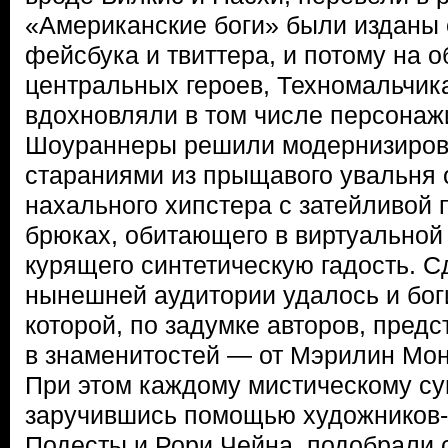
«Американские боги» были изданы 
фейсбука и твиттера, и потому на о
центральных героев, Техномальчик
вдохновляли в том числе персонаж
Шоураннеры решили модернизироват
стараниями из прыщавого увальня 
нахального хипстера с затейливой п
брюках, обитающего в виртуальной
курящего синтетическую гадость. С
нынешней аудитории удалось и бог
которой, по задумке авторов, пред
в знаменитостей — от Мэрилин Мон
При этом каждому мистическому су
заручившись помощью художников-
Подесты и Рори Чейна, подобрали 