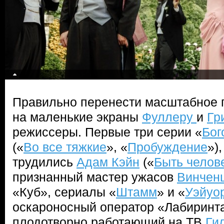
Правильно перенести масштабное п
на маленькие экраны
Фуллеру
и
Гр
режиссеры. Первые три серии «
Бог
(«
Во все тяжкие
», «
Пробуждение
»)
трудились
Адам Кэйн
(«
Быть челов
признанный мастер ужасов
Винчен
«Куб», сериалы «
Штамм
» и «
Уэйуо
оскароносный оператор «Лабиринта
плодотворно работающий на ТВ
Ги