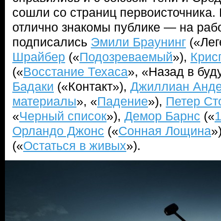
сошли со страниц первоисточника. 
отлично знакомы публике — на раб
подписались
Эмили Браунинг
(«Лег
Шрайбер
(«
Подозреваемый
»),
Крис
(«
Восстание Техаса
», «Назад в бу
Бадаки
(«Контакт»),
Джиллиан Анд
материалы
», «
Падение
»),
Петер Ст
«
Черный список
»),
Демор Барнс
(«
1
Орландо Джонс
(«
Сонная Лощина
»
(«
Остаться в живых
»).