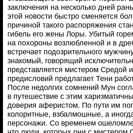
заключения на несколько дней рань
этой новости быстро сменяется бол
причиной такого распоряжения ста
гибель его жены Лоры. Убитый горе
на похороны возлюбленной и в др
встречает подозрительного мужчин
знакомый, говорящий исключительн
представляется мистером Средой и
предисловий предлагает Тени рабо
После недолгих сомнений Мун согл
в путешествие с этим харизматичн
доверия аферистом. По пути им по
колоритные, взбалмошные, а иногд
персонажи. Со временем ошеломле
что люди, которых они с мистером