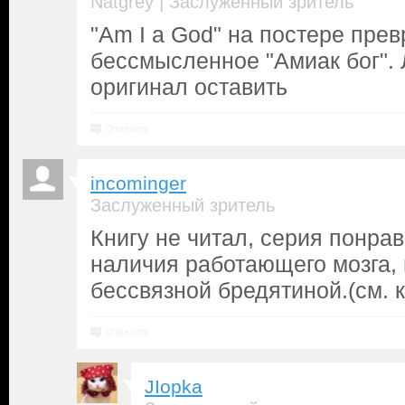
|
Natgrey
Заслуженный зритель
"Am I a God" на постере пре
бессмысленное "Амиак бог".
оригинал оставить
Ответить
incominger
Заслуженный зритель
Книгу не читал, серия понрав
наличия работающего мозга, 
бессвязной бредятиной.(см.
Ответить
JIopka