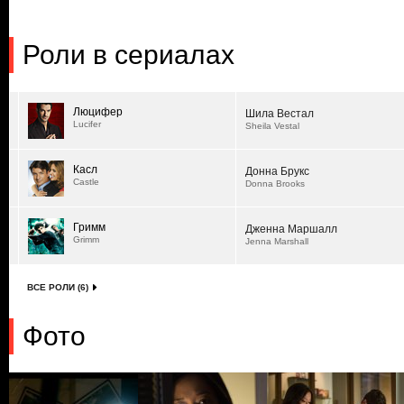
Роли в сериалах
Люцифер
Шила Вестал
Lucifer
Sheila Vestal
Касл
Донна Брукс
Castle
Donna Brooks
Гримм
Дженна Маршалл
Grimm
Jenna Marshall
ВСЕ РОЛИ (6)
Фото