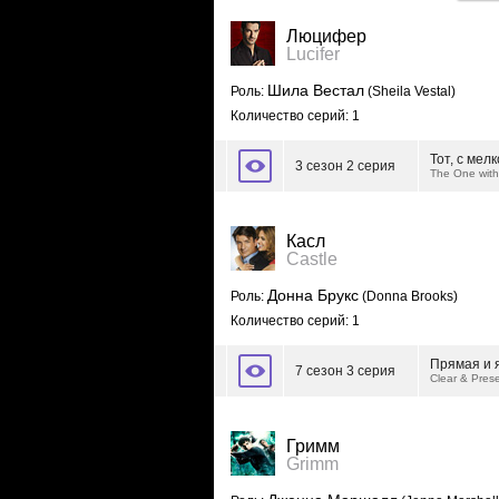
Люцифер
Lucifer
Шила Вестал
Роль:
(Sheila Vestal)
Количество серий: 1
Тот, с мел
3 сезон 2 серия
The One with
Касл
Castle
Донна Брукс
Роль:
(Donna Brooks)
Количество серий: 1
Прямая и 
7 сезон 3 серия
Clear & Pres
Гримм
Grimm