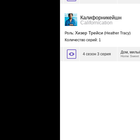
Калифорникейшн
Californication
Хизер Трейси
Роль:
(Heather Tracy)
Количество серий: 1
Дом, милы
4 сезон 3 серия
Home Sweet