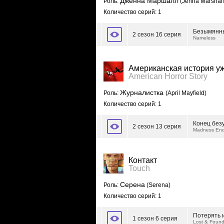
Дженна Маршалл
Роль:
(Jenna Marshall
Количество серий: 1
Безымянн
2 сезон 16 серия
Nameless
Американская история у
American Horror Story
Журналистка
Роль:
(April Mayfield)
Количество серий: 1
Конец без
2 сезон 13 серия
Madness En
Контакт
Touch
Серена
Роль:
(Serena)
Количество серий: 1
Потерять 
1 сезон 6 серия
Lost & Foun