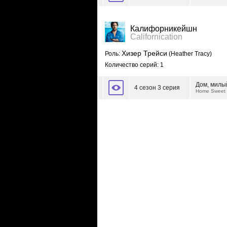
Калифорникейшн
Californication
Хизер Трейси
Роль:
(Heather Tracy)
Количество серий: 1
Дом, милы
4 сезон 3 серия
Home Sweet