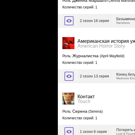
Дженна Маршалл
Роль:
(Jenna Marshall
Количество серий: 1
Безымянн
2 сезон 16 серия
Nameless
Американская история у
American Horror Story
Журналистка
Роль:
(April Mayfield)
Количество серий: 1
Конец без
2 сезон 13 серия
Madness En
Контакт
Touch
Серена
Роль:
(Serena)
Количество серий: 1
Потерять 
1 сезон 6 серия
Lost & Foun