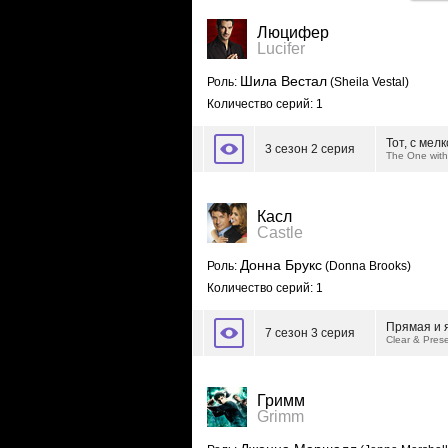
Люцифер
Lucifer
Шила Вестал
Роль:
(Sheila Vestal)
Количество серий: 1
Тот, с мел
3 сезон 2 серия
The One with
Касл
Castle
Донна Брукс
Роль:
(Donna Brooks)
Количество серий: 1
Прямая и 
7 сезон 3 серия
Clear & Pres
Гримм
Grimm