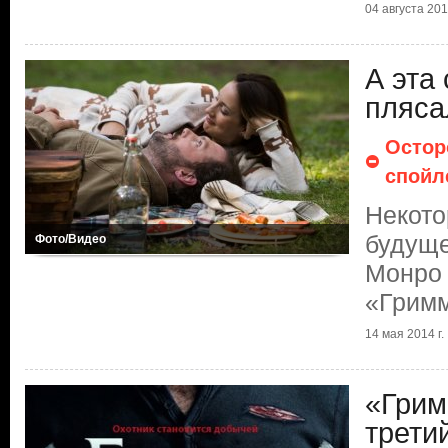
04 августа 2014
А эта
пляса
Остор
спойл
Некото
будуще
Фото/Видео
Монро 
«Грим
14 мая 2014 г.
«Грим
трети