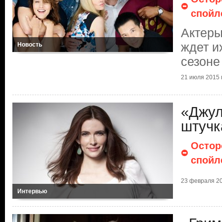
спойл
Актеры
ждет и
Новость
сезоне
21 июля 2015 г
«Джул
штучк
Остор
спойл
23 февраля 20
Интервью