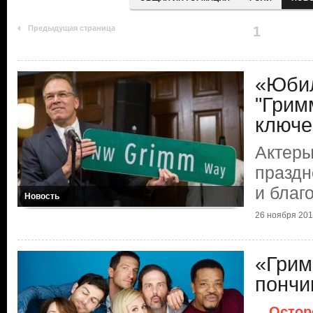
Предыдущая страница
1
«Юбил
"Грим
ключе
Актеры
праздн
и благ
Новость
26 ноября 2015
«Грим
пончи
Остор