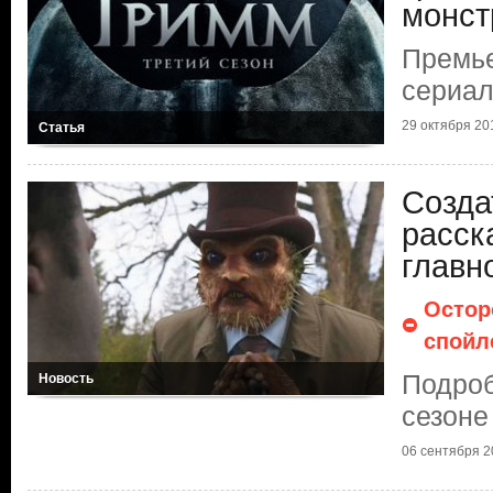
монст
Премье
сериа
29 октября 201
Статья
Созда
расск
главн
Остор
спойл
Подроб
Новость
сезоне
06 сентября 20