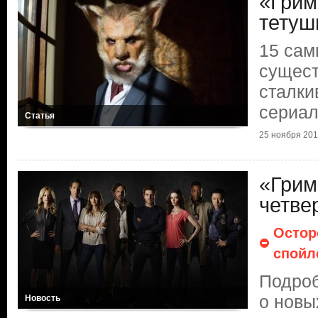
«Грим
тетуш
15 сам
сущест
сталки
сериа
Статья
25 ноября 2014
«Грим
четве
Остор
спойл
Подроб
о новы
Новость