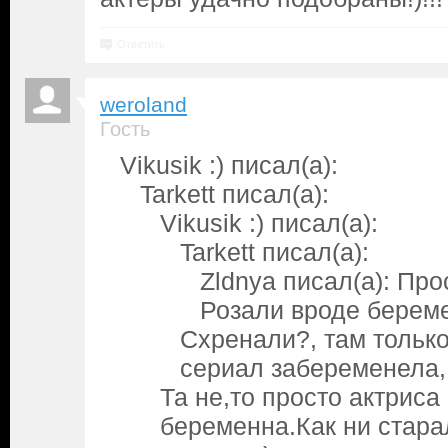
Ответить
weroland
Гость
Vikusik :) писал(а):
Tarkett писал(а):
Vikusik :) писал(а):
Tarkett писал(а):
Zldnya писал(а): Про
Розали вроде берем
Схренали?, там тольк
сериал забеременела,
Та не,то просто актриса
беременна.Как ни стара