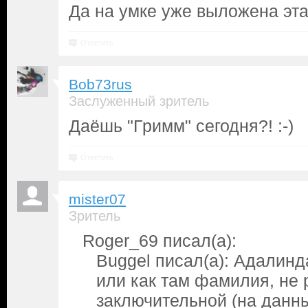
Да на умке уже выложена эта
Ответить
Bob73rus
Заслуженный зритель
Даёшь "Гримм" сегодня?! :-)
Ответить
mister07
Зритель
Roger_69 писал(а):
Buggel писал(а): Адалин
или как там фамилия, не 
заключительной (на данн