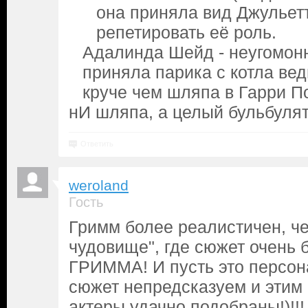
она приняла вид Джульет
репетировать её роль.
Адалинда Шейд - неугомонн
приняла парика с котла ве
круче чем шляпа в Гарри П
нИ шляпа, а целый бульбулят
Ответить
weroland
Гость
Гримм более реалистичен, ч
чудовище", где сюжет очень 
ГРИММА! И пусть это персона
сюжет непредсказуем и этим 
актеры удачно подобраны!)!!