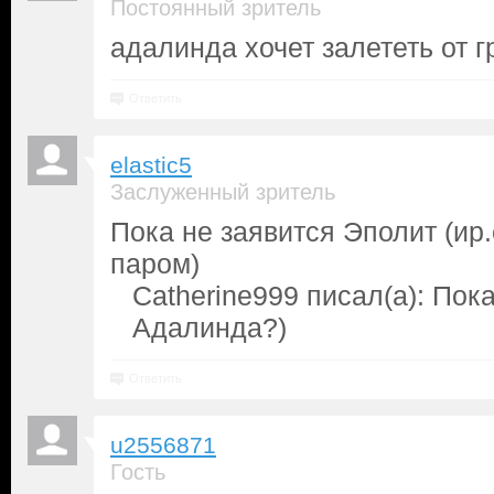
Постоянный зритель
адалинда хочет залететь от г
Ответить
elastic5
Заслуженный зритель
Пока не заявится Эполит (ир
паром)
Catherine999 писал(а): Пок
Адалинда?)
Ответить
u2556871
Гость