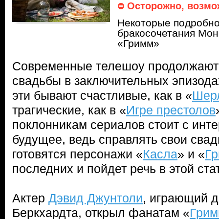
Осторожно, возмо
Некоторые подробно
бракосочетания Мон
«Гримм»
Современные телешоу продолжают 
свадьбы в заключительных эпизода
эти бывают счастливые, как в «
Шер
трагические, как в «
Игре престолов
поклонникам сериалов стоит с инте
будущее, ведь справлять свои сва
готовятся персонажи «
Касла
» и «
Г
последних и пойдет речь в этой ста
Актер
Дэвид Джунтоли
, играющий д
Беркхардта, открыл фанатам «
Грим