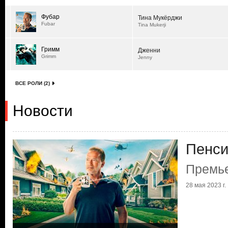
Фубар
Тина Мукёрджи
Fubar
Tina Mukerji
Гримм
Дженни
Grimm
Jenny
ВСЕ РОЛИ (2)
Новости
Пенси
Премье
28 мая 2023 г.