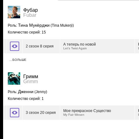
Фубар
Fubar
Тина Мукёрджи
Роль:
(Tina Mukerji)
Количество серий: 15
А теперь по новой
2 сезон 8 серия
Let’s Twist Again
…БОЛЬШЕ
Гримм
Grimm
Дженни
Роль:
(Jenny)
Количество серий: 1
Мое прекрасное Существо
3 сезон 20 серия
My Fair Wesen